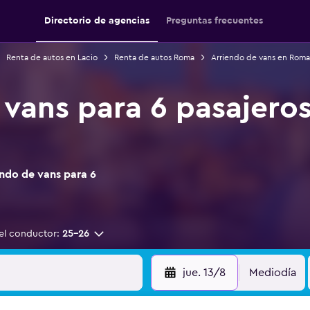
Directorio de agencias
Preguntas frecuentes
Renta de autos en Lacio
Renta de autos Roma
Arriendo de vans en Roma
 vans para 6 pasajero
ndo de vans para 6
el conductor:
25-26
jue. 13/8
Mediodía