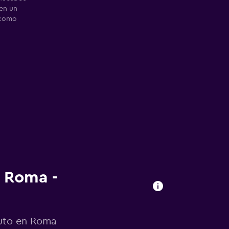
ren un
 como
n Roma -
auto en Roma