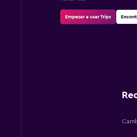
Empezar a usar Trips
Encont
Rec
Cambi