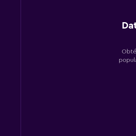
14 puntos de arrien
Dat
C RENT
1 punto de arriendo
Obté
popula
OptimoRent
3 puntos de arriend
Liigu
1 punto de arriendo