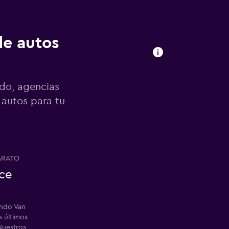
de autos
ndo, agencias
 autos para tu
ARATO
ce
endo Van
 últimos
Nuestros