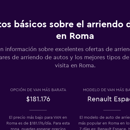
do
os básicos sobre el arriendo 
en Roma
Ver precios
n información sobre excelentes ofertas de arrie
res de arriendo de autos y los mejores tipos de
visita en Roma.
Ver precios
o
OPCIÓN DE VAN MÁS BARATA
MODELO DE VAN MÁS B
$181.176
Renault Espa
Ver precios
El precio más bajo para VAN en
El modelo de auto de arri
Roma es de $181.176/día. Para esta
más popular en Roma en los
zona, puedes esperar precios
7 días es: Renault Espace. 