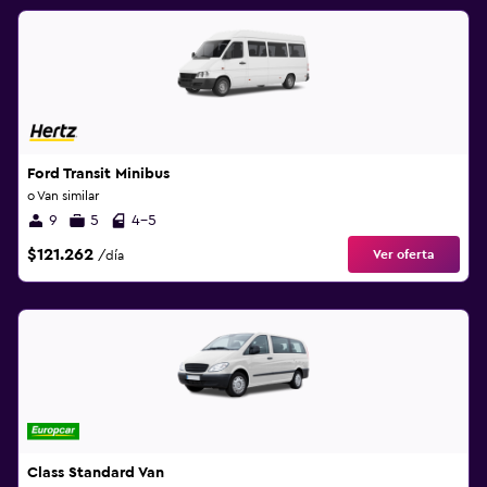
Ford Transit Minibus
o Van similar
9
5
4-5
$121.262
Ver oferta
/día
Class Standard Van