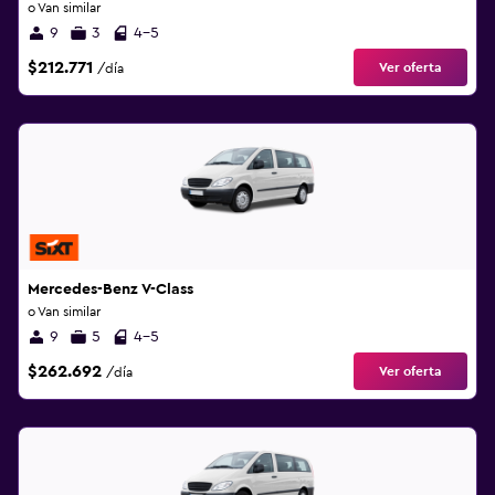
o Van similar
9
3
4-5
$212.771
Ver oferta
/día
Mercedes-Benz V-Class
o Van similar
9
5
4-5
$262.692
Ver oferta
/día