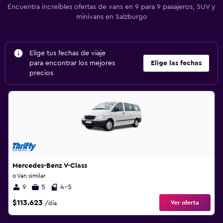
Encuentra increíbles ofertas de vans en 9 para 9 pasajeros, SUV y
minivans en Salzburgo
Elige tus fechas de viaje
para encontrar los mejores
Elige las fechas
precios
Mercedes-Benz V-Class
o Van similar
9
5
4-5
$113.623
Ver oferta
/día