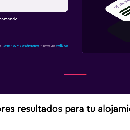
e momondo
os
términos y condiciones
y nuestra
política
res resultados para tu alojam