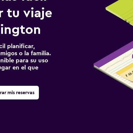
 tu viaje
lington
l planificar,
migos o la familia.
onible para su uso
gar en el que
rar mis reservas