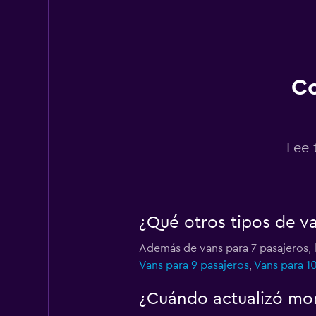
Hertz
1 punto de arriendo
Co
Thrifty
Lee 
1 punto de arriendo
¿Qué otros tipos de v
Alamo
Además de vans para 7 pasajeros, 
1 punto de arriendo
Vans para 9 pasajeros
,
Vans para 1
¿Cuándo actualizó mom
Sunnycars