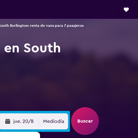
South Burlington: renta de vans para 7 pasajeros
s en South
Buscar
jue. 20/8
Mediodía