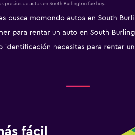
Ver precios
los precios de autos en South Burlington fue hoy.
es busca momondo autos en South Burl
er para rentar un auto en South Burlin
identificación necesitas para rentar un
ás fácil