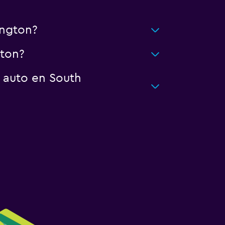
ington?
gton?
 auto en South