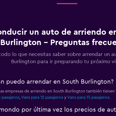
Ver precios
nducir un auto de arriendo e
Burlington - Preguntas frecu
Ver precios
todo lo que necesitas saber sobre arrendar un a
Burlington para ir preparando tu próximo vi
an puedo arrendar en South Burlington?
Ver precios
las empresas de arriendo en South Burlington también tienen
0 pasajeros
,
Vans para 12 pasajeros
y
Vans para 15 pasajeros
.
ondo por última vez los precios de aut