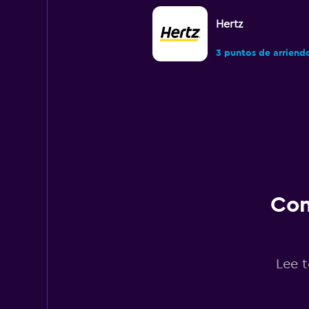
Hertz
3 puntos de arriend
Con
Lee t