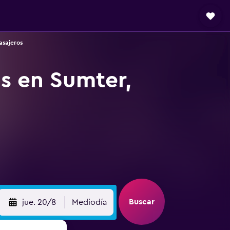
asajeros
os en Sumter,
Buscar
jue. 20/8
Mediodía