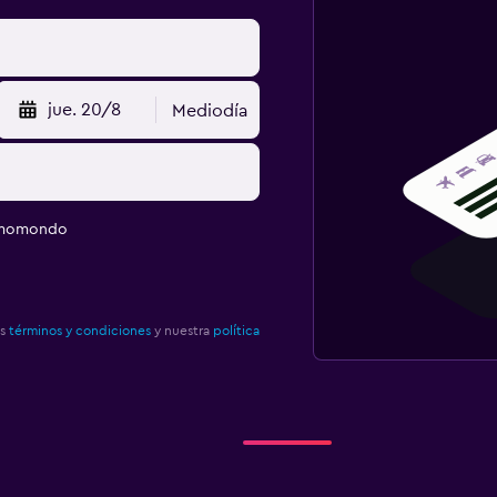
jue. 20/8
Mediodía
e momondo
os
términos y condiciones
y nuestra
política