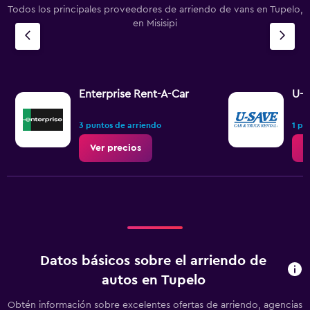
Todos los principales proveedores de arriendo de vans en Tupelo,
en Misisipi
Enterprise Rent-A-Car
U-S
3 puntos de arriendo
1 pu
Ver precios
V
Datos básicos sobre el arriendo de
autos en Tupelo
Obtén información sobre excelentes ofertas de arriendo, agencias