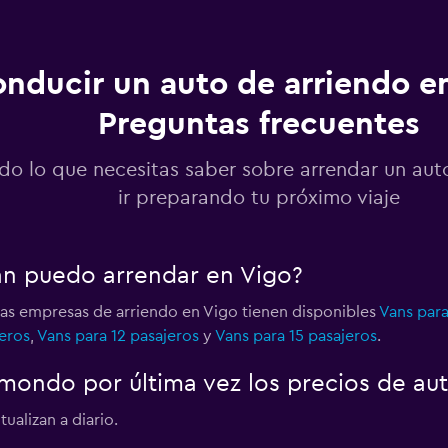
nducir un auto de arriendo en
Preguntas frecuentes
Ver precios
do lo que necesitas saber sobre arrendar un aut
ir preparando tu próximo viaje
Ver precios
an puedo arrendar en Vigo?
 las empresas de arriendo en Vigo tienen disponibles
Vans para
eros
,
Vans para 12 pasajeros
y
Vans para 15 pasajeros
.
Ver precios
ondo por última vez los precios de aut
ualizan a diario.