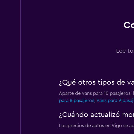
1 punto de arriendo
Co
CLICK RENT
1 punto de arriendo
Lee to
INTERRENT
¿Qué otros tipos de v
1 punto de arriendo
Aparte de vans para 10 pasajeros,
para 8 pasajeros
,
Vans para 9 pasaj
King Rent a Car
¿Cuándo actualizó mom
1 punto de arriendo
Los precios de autos en Vigo se act