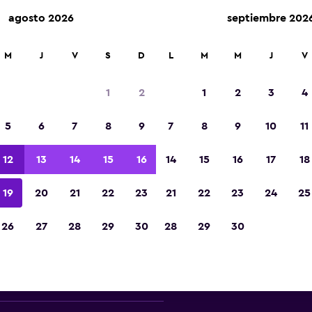
agosto 2026
septiembre 202
arriendo en más de 70.000 ubicaciones con momondo.
M
J
V
S
D
L
M
M
J
V
1
2
1
2
3
4
rectorio de arriendo de vans 
5
6
7
8
9
7
8
9
10
11
 los principales proveedores de arriendo de van
12
13
14
15
16
14
15
16
17
18
Galicia
19
20
21
22
23
21
22
23
24
25
26
27
28
29
30
28
29
30
Ver precios