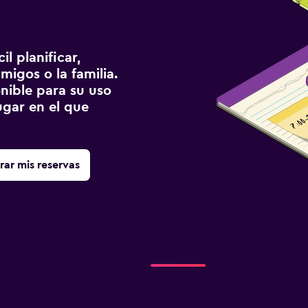
l planificar,
migos o la familia.
onible para su uso
gar en el que
rar mis reservas