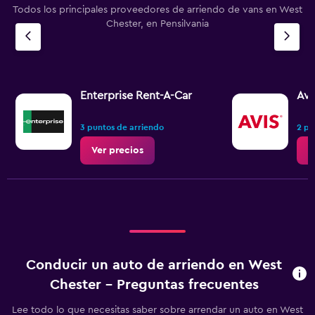
Todos los principales proveedores de arriendo de vans en West
Chester, en Pensilvania
Enterprise Rent-A-Car
Avi
3 puntos de arriendo
2 pu
Ver precios
V
Conducir un auto de arriendo en West
Chester - Preguntas frecuentes
Lee todo lo que necesitas saber sobre arrendar un auto en West