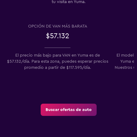
tu visita en Yuma.
OPCIÓN DE VAN MÁS BARATA
$57.132
El precio más bajo para VAN en Yuma es de
El modelo
$57.132/día. Para esta zona, puedes esperar precios
Yuma en 
promedio a partir de $117.595/día.
Nuestros u
Buscar ofertas de auto