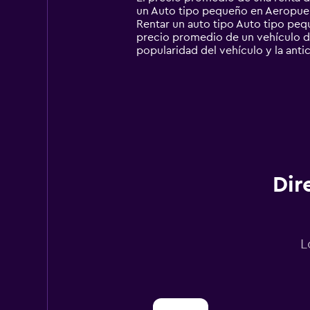
categories.
un Auto tipo pequeño en Aeropuert
The
Rentar un auto tipo Auto tipo pe
chart
precio promedio de un vehículo de
has
popularidad del vehículo y la anti
1
Y
axis
displaying
values.
Range:
0
to
150000.
Dir
L