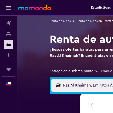
Estadísticas
Renta de autos
Renta de autos en Emirato
Vuelos
Alojamientos
Renta de au
Autos
¿Buscas ofertas baratas para arr
Planifica con IA
Ras Al Khaimah? Encuéntralas e
Trips
Entrega en el mismo punto
Edad d
Español