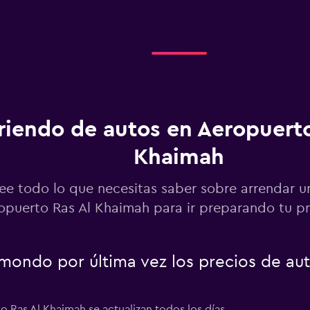
Ver precios
o
riendo de autos en Aeropuerto
NTAL
Khaimah
Ver precios
ee todo lo que necesitas saber sobre arrendar u
opuerto Ras Al Khaimah para ir preparando tu pr
Ver precios
ondo por última vez los precios de aut
 Ras Al Khaimah se actualizan todos los días.