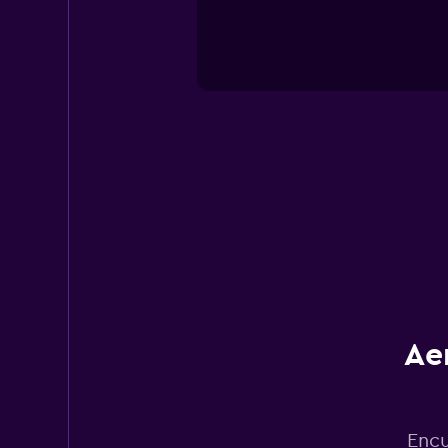
Ae
Encu