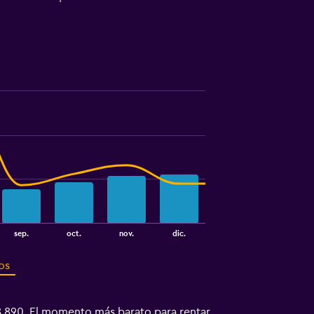
sep.
oct.
nov.
dic.
os
.890. El momento más barato para rentar