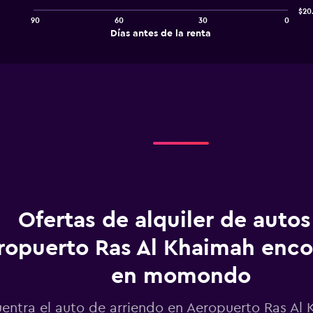
$20
90
60
30
0
The
End
Días antes de la renta
chart
of
interactive
has
chart
1
X
axis
displaying
Días
antes
de
la
renta.
Range:
91
categories.
Ofertas de alquiler de autos
The
chart
ropuerto Ras Al Khaimah enco
has
1
en momondo
Y
axis
displaying
entra el auto de arriendo en Aeropuerto Ras Al