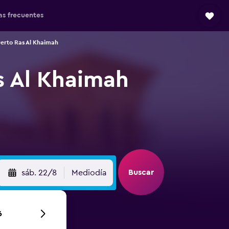
as frecuentes
erto Ras Al Khaimah
s Al Khaimah
Buscar
sáb. 22/8
Mediodía
6