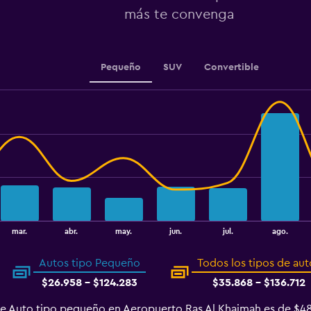
values.
más te convenga
Range:
20000
to
32000.
Pequeño
SUV
Convertible
mar.
abr.
may.
jun.
jul.
ago.
Autos tipo Pequeño
Todos los tipos de aut
$26.958 - $124.283
$35.868 - $136.712
de Auto tipo pequeño en Aeropuerto Ras Al Khaimah es de $48