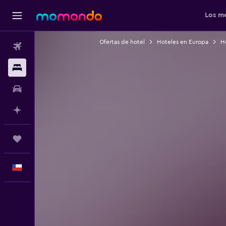
Los me
Ofertas de hotel
Hoteles en Europa
Ho
Vuelos
Alojamientos
Autos
Planifica con IA
Trips
Español