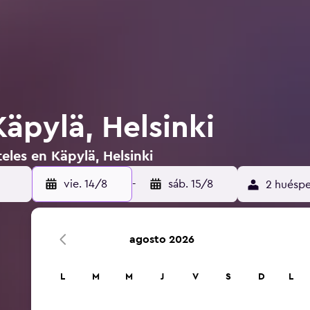
äpylä, Helsinki
eles en Käpylä, Helsinki
vie. 14/8
-
sáb. 15/8
2 huéspe
agosto 2026
L
M
M
J
V
S
D
L