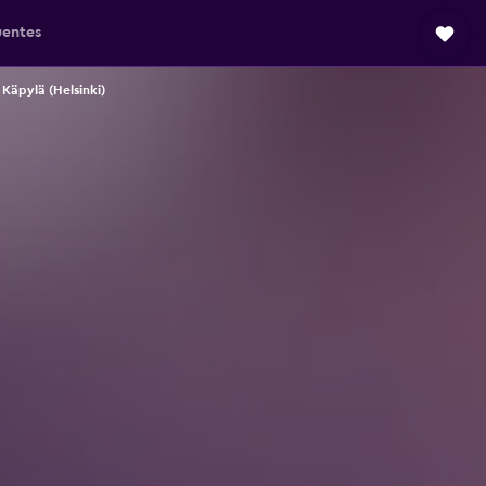
uentes
 Käpylä (Helsinki)