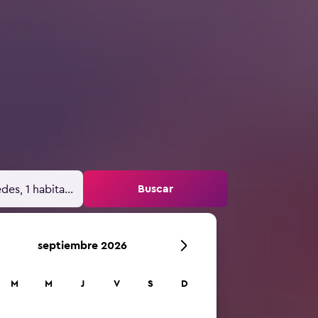
Buscar
des, 1 habitación
septiembre 2026
M
M
J
V
S
D