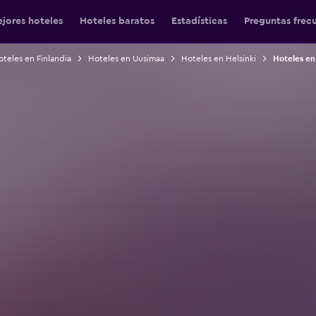
jores hoteles
Hoteles baratos
Estadísticas
Preguntas frec
teles en Finlandia
Hoteles en Uusimaa
Hoteles en Helsinki
Hoteles en