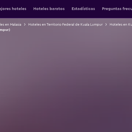
jores hoteles
Hoteles baratos
Estadísticas
Preguntas frec
es en Malasia
Hoteles en Territorio Federal de Kuala Lumpur
Hoteles en K
Lumpur)