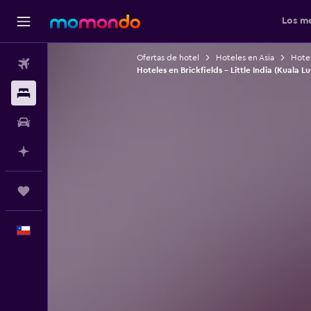
Los me
Ofertas de hotel
Hoteles en Asia
Hotel
Vuelos
Hoteles en Brickfields - Little India (Kuala 
Alojamientos
Autos
Planifica con IA
Trips
Español