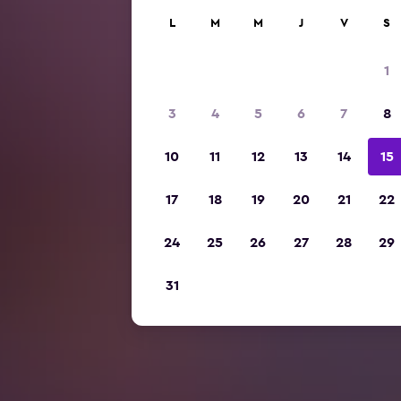
L
M
M
J
V
S
1
3
4
5
6
7
8
10
11
12
13
14
15
17
18
19
20
21
22
24
25
26
27
28
29
31