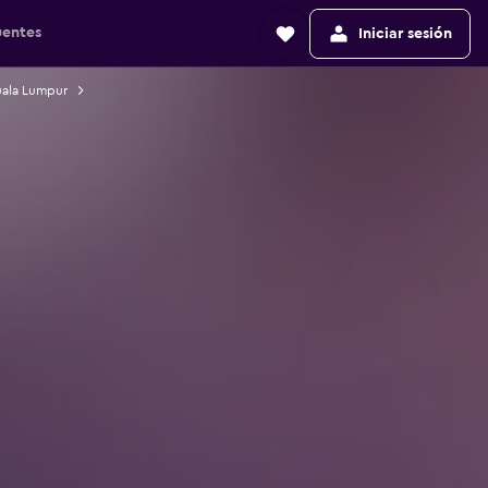
uentes
Iniciar sesión
uala Lumpur