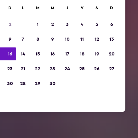
D
L
M
M
J
V
S
D
2
1
2
3
4
5
6
9
7
8
9
10
11
12
13
16
14
15
16
17
18
19
20
23
21
22
23
24
25
26
27
30
28
29
30