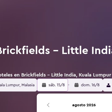
rickfields - Little Ind
eles en Brickfields - Little India, Kuala Lumpur
Kuala Lumpur, Malasia
sáb. 15/8
-
dom. 16/8
agosto 2026