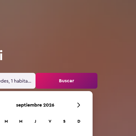
i
Buscar
des, 1 habitación
septiembre 2026
M
M
J
V
S
D