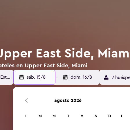
Upper East Side, Miam
oteles en Upper East Side, Miami
sáb. 15/8
-
dom. 16/8
2 huéspe
agosto 2026
L
M
M
J
V
S
D
L