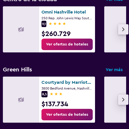
Omni Nashville Hotel
250 Rep. John Lewis Way South, Nashville, TN
4 estrellas
9,1
$260.729
Ver ofertas de hoteles
Green Hills
Ver más
Courtyard by Marriott Green Hills
3800 Bedford Avenue, Nashville, TN
3 estrellas
8,5
$137.734
Ver ofertas de hoteles