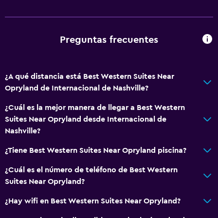
Sauna
Spa
Piscina al aire libre
Preguntas frecuentes
Estacionamiento y transporte
Traslado aeropuerto
¿A qué distancia está Best Western Suites Near
Opryland de Internacional de Nashville?
Estacionamiento gratuito
Estacionamiento privado
¿Cuál es la mejor manera de llegar a Best Western
Suites Near Opryland desde Internacional de
Servicio de traslado (cargo adicional)
Nashville?
Baño
¿Tiene Best Western Suites Near Opryland piscina?
Tina de baño
¿Cuál es el número de teléfono de Best Western
Bañera de hidromasaje
Suites Near Opryland?
Secador de pelo
¿Hay wifi en Best Western Suites Near Opryland?