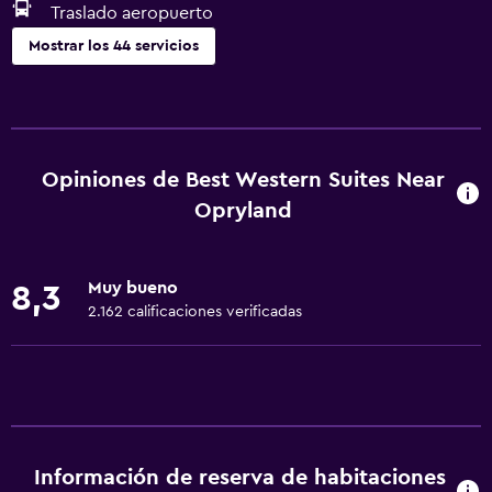
Traslado aeropuerto
Mostrar los 44 servicios
Servicios y facilidades
Centro de negocios
Servicio de despertador
Opiniones de Best Western Suites Near
Check-out exprés
Opryland
Caja fuerte
Instalaciones para reuniones
Muy bueno
8,3
Mostrador de información turística
2.162 calificaciones verificadas
Recepción 24 horas
Servicios básicos
Wifi gratis
Wifi disponible en todas las instalaciones
Información de reserva de habitaciones