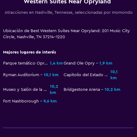
Western Suites Near Opryland
Plancha y tabla de planchar
Atracciones en Nashville, Tennesse, seleccionadas por momondo
Zona de trabajo
Ubicación de Best Western Suites Near Opryland: 201 Music City
Fax/fotocopiadora
Circle, Nashville, TN 37214-1220
Escritorio
Mejores lugares de interés
General
Parque temático Opryland
1,4 km
Grand Ole Opry
1,9 km
Habitaciones familiares
10,1
Ryman Auditorium
10,1 km
Capitolio del Estado de Tennessee
km
Posibilidad de habitaciones conectadas
10,2
Museo y Salón de la Fama del Country
Bridgestone Arena
10,2 km
km
Aire libre
Fort Nashborough
9,6 km
Sillas de playa
Gimnasio
Gimnasio