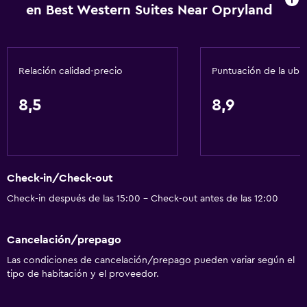
en Best Western Suites Near Opryland
Internet
Aire acondicionado
Artículos de aseo gratis
Relación calidad-precio
Puntuación de la ubi
Calefacción
8,5
8,9
Comedor
Nevera
Cafetera
Check-in/Check-out
Máquina expendedora (bebidas)
Check-in después de las 15:00 - Check-out antes de las 12:00
Máquina expendedora (colaciones)
Microondas
Cancelación/prepago
Las condiciones de cancelación/prepago pueden variar según el
Piscina y spa
tipo de habitación y el proveedor.
Piscina de agua salada