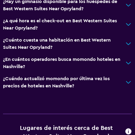
¿Hay un gimnasio disponible para los huéspedes de
Salud y seguridad
Best Western Suites Near Opryland?
Limpieza diaria
¿A qué hora es el check-out en Best Western Suites
Caja fuerte
Near Opryland?
Botiquín de primeros auxilios
¿Cuánto cuesta una habitación en Best Western
Suites Near Opryland?
Sistema de entretenimiento
TV por cable o vía satélite
¿En cuántos operadores busca momondo hoteles en
Nashville?
Sala de estar/TV compartida
¿Cuándo actualizó momondo por última vez los
Accesibilidad y adecuación
precios de hoteles en Nashville?
Para no fumadores
Ascensor
Lavandería
Lugares de interés cerca de Best
Lavandería