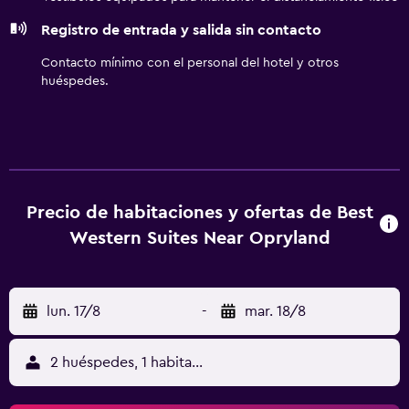
empleadores y el aeropuerto con fácil acceso para viajes
Registro de entrada y salida sin contacto
de placer y de negocios. Los escenarios de la ciudad de la
música y los honky-tonks están a poca distancia en auto
Contacto mínimo con el personal del hotel y otros
de la puerta.
huéspedes.
Precio de habitaciones y ofertas de Best
Western Suites Near Opryland
lun. 17/8
-
mar. 18/8
2 huéspedes, 1 habitación