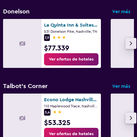
Donelson
Ver más
La Quinta Inn & Suites by Wyndham Nashville Airport
531 Donelson Pike, Nashville, TN
3 estrellas
7,9
$77.339
Ver ofertas de hoteles
Talbot's Corner
Ver más
Econo Lodge Nashville North
110 Maplewood Trace, Nashville, TN
2 estrellas
3,4
$53.325
Ver ofertas de hoteles