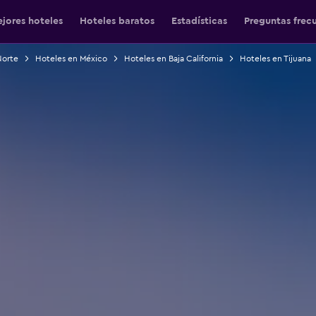
jores hoteles
Hoteles baratos
Estadísticas
Preguntas frec
Norte
Hoteles en México
Hoteles en Baja California
Hoteles en Tijuana