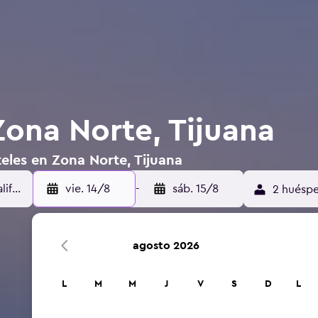
Zona Norte, Tijuana
eles en Zona Norte, Tijuana
vie. 14/8
-
sáb. 15/8
2 huéspe
agosto 2026
L
M
M
J
V
S
D
L