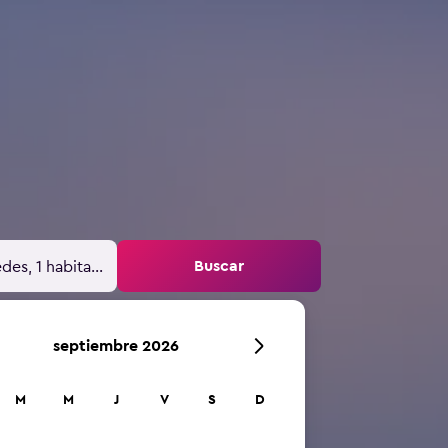
Buscar
des, 1 habitación
septiembre 2026
M
M
J
V
S
D