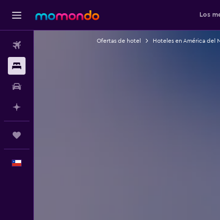
Los me
Ofertas de hotel
Hoteles en América del 
Vuelos
Alojamientos
Autos
Planifica con IA
Trips
Español