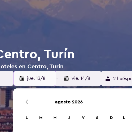
Centro, Turín
oteles en Centro, Turín
jue. 13/8
-
vie. 14/8
2 huéspe
agosto 2026
L
M
M
J
V
S
D
L