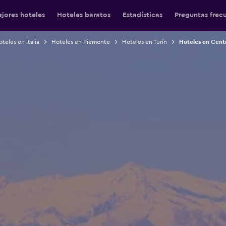
jores hoteles
Hoteles baratos
Estadísticas
Preguntas frec
teles en Italia
Hoteles en Piemonte
Hoteles en Turín
Hoteles en Centr