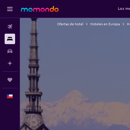
Los me
Ofertas de hotel
Hoteles en Europa
Ho
Vuelos
Alojamientos
Autos
Planifica con IA
Trips
Español