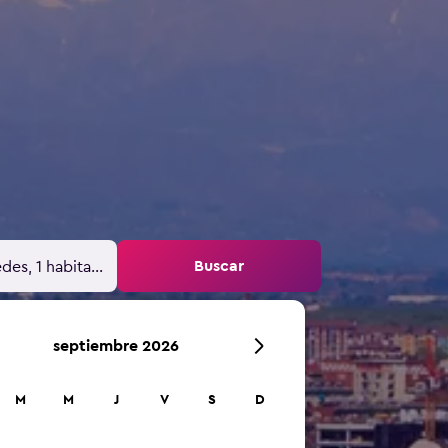
Buscar
des, 1 habitación
septiembre 2026
M
M
J
V
S
D