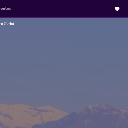
uentes
o (Turín)