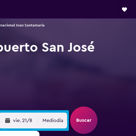
rnacional Juan Santamaría
puerto San José
Buscar
vie. 21/8
Mediodía