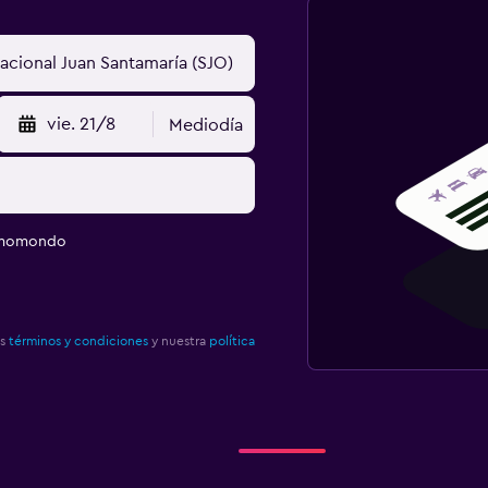
vie. 21/8
Mediodía
e momondo
os
términos y condiciones
y nuestra
política