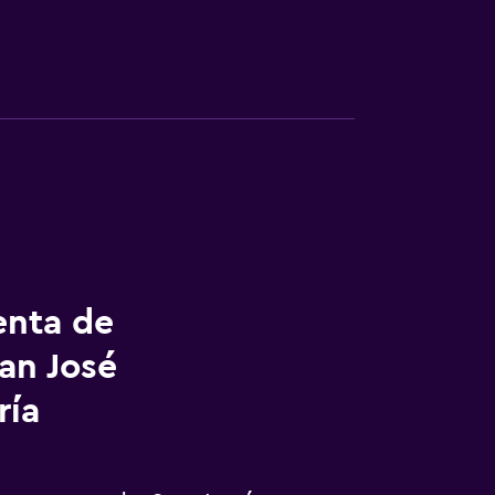
enta de
an José
ría