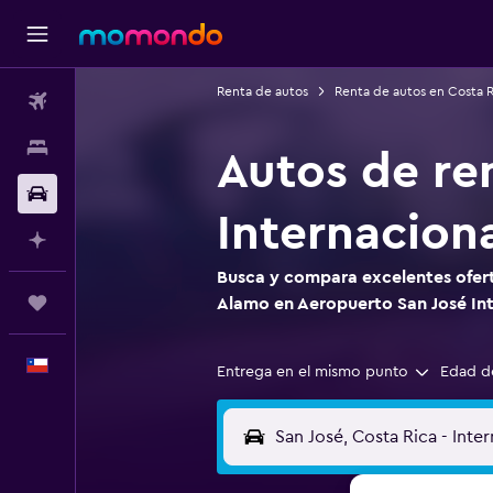
Renta de autos
Renta de autos en Costa R
Vuelos
Alojamientos
Autos de re
Autos
Internacion
Planifica con IA
Busca y compara excelentes ofert
Trips
Alamo en Aeropuerto San José In
Español
Entrega en el mismo punto
Edad d