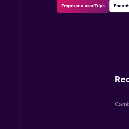
Empezar a usar Trips
Encont
Rec
Cambi