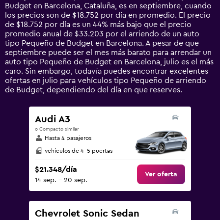
categories.
Budget en Barcelona, Cataluña, es en septiembre, cuando
The
los precios son de $18.752 por día en promedio. El precio
chart
de $18.752 por día es un 44% más bajo que el precio
has
promedio anual de $33.203 por el arriendo de un auto
1
tipo Pequeño de Budget en Barcelona. A pesar de que
Y
septiembre puede ser el mes más barato para arrendar un
axis
auto tipo Pequeño de Budget en Barcelona, julio es el más
displaying
caro. Sin embargo, todavía puedes encontrar excelentes
values.
ofertas en julio para vehículos tipo Pequeño de arriendo
Range:
de Budget, dependiendo del día en que reserves.
0
to
90000.
Audi A3
o Compacto similar
Hasta 4 pasajeros
vehículos de 4-5 puertas
$21.348/día
Ver oferta
14 sep. - 20 sep.
Chevrolet Sonic Sedan