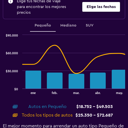
Elige tus fechas de viaje
para encontrar los mejores
Elige las fechas
precios
Pequeño
Mediano
SUV
$90.000
Combination
Chart
graphic.
chart
with
$60.000
2
data
series.
$30.000
The
chart
has
$0
1
End
ene
feb.
mar.
abr.
may.
of
X
interactive
axis
chart
Autos en Pequeño
$18.752 - $49.503
displaying
categories.
Todos los tipos de autos
$25.350 - $72.687
Range:
14
El mejor momento para arrendar un auto tipo Pequeño de