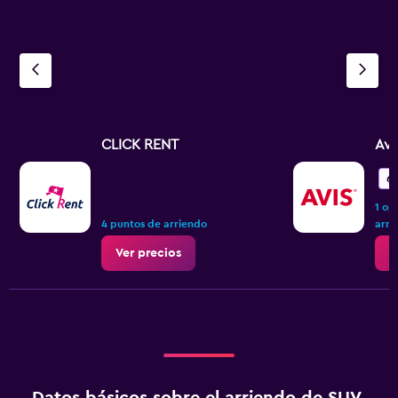
CLICK RENT
Avi
6,
1 op
4 puntos de arriendo
arri
Ver precios
V