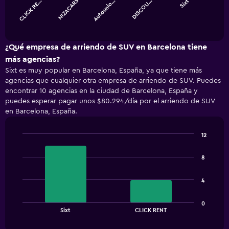
CLICK RE…
NIZACARS
Autounio…
DISCOU…
Sixt
The
chart
End
of
has
interactive
1
chart
X
¿Qué empresa de arriendo de SUV en Barcelona tiene
axis
más agencias?
displaying
Sixt es muy popular en Barcelona, España, ya que tiene más
categories.
agencias que cualquier otra empresa de arriendo de SUV. Puedes
Range:
encontrar 10 agencias en la ciudad de Barcelona, España y
5
puedes esperar pagar unos $80.294/día por el arriendo de SUV
categories.
en Barcelona, España.
The
chart
has
12
1
Bar
Chart
Y
graphic.
chart
8
with
axis
2
displaying
bars.
values.
4
Range:
The
0
0
chart
End
to
Sixt
CLICK RENT
of
has
30000.
interactive
1
chart