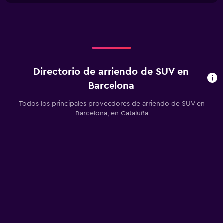
X
axis
displaying
categories.
Range:
2
categories.
Directorio de arriendo de SUV en
The
chart
Barcelona
has
1
Todos los principales proveedores de arriendo de SUV en
Y
Barcelona, en Cataluña
axis
displaying
values.
Range:
0
to
12.