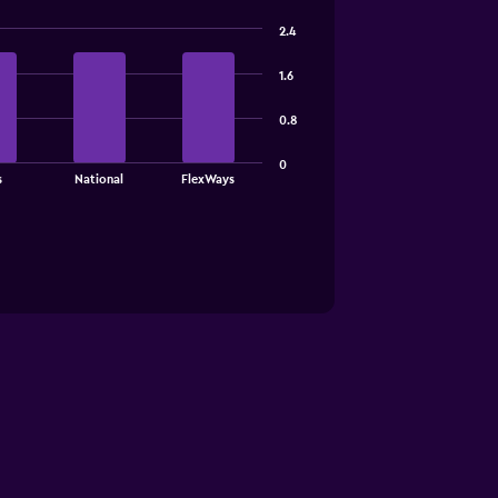
2.4
1.6
0.8
0
s
National
FlexWays