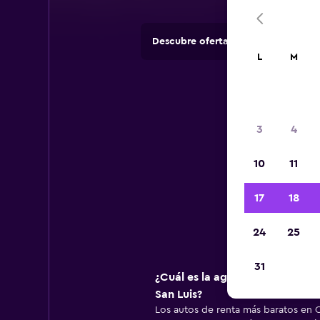
Descubre ofertas de agencias de 
L
M
Inf
3
4
10
11
Infor
17
18
24
25
31
¿Cuál es la agencia de renta d
San Luis?
Los autos de renta más baratos en 