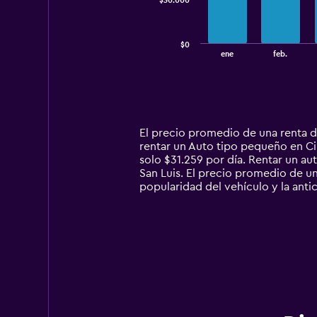
$30.000
The
chart
has
$0
1
End
ene
feb.
of
X
interactive
axis
chart
displaying
categories.
Range:
14
El precio promedio de una renta d
categories.
rentar un Auto tipo pequeño en Ciu
The
solo $31.259 por día. Rentar un 
chart
San Luis. El precio promedio de un
has
popularidad del vehículo y la anti
1
Y
axis
displaying
values.
Range:
0
to
90000.