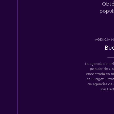
Obté
popula
Europcar
2 puntos de arriend
AGENCIA M
Bu
Enterprise Rent-A
2 puntos de arriend
La agencia de ar
popular de Ci
encontrada en 
es Budget. Otra
de agencias de 
son Her