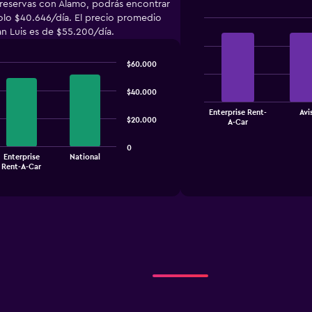
 reservas con Alamo, podrás encontrar
olo $40.646/día. El precio promedio
n Luis es de $55.200/día.
Bar
Chart
graphic.
chart
with
$60.000
4
bars.
$40.000
The
Enterprise Rent-
Avi
chart
End
$20.000
A-Car
of
has
interactive
1
chart
0
X
Enterprise
National
Rent-A-Car
axis
displaying
categories.
Range:
4
categories.
The
chart
has
1
Y