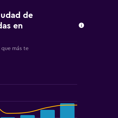
Ciudad de
das en
s que más te