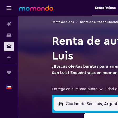
Estadísticas
Renta de autos
Renta de autos en Argent
Vuelos
Alojamientos
Renta de au
Autos
Luis
Planifica con IA
¿Buscas ofertas baratas para arr
Trips
San Luis? Encuéntralas en momon
Español
Entrega en el mismo punto
Edad d