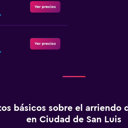
Ver precios
o
Ver precios
o
Ver precios
o
os básicos sobre el arriendo 
en Ciudad de San Luis
Ver precios