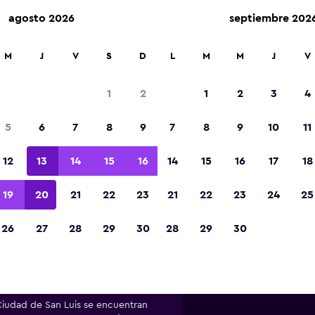
agosto 2026
septiembre 202
arriendo en más de 70.000 ubicaciones con momondo.
M
J
V
S
D
L
M
M
J
V
1
2
1
2
3
4
ormación y tendencias de los 
5
6
7
8
9
7
8
9
10
11
renta en Ciudad de San Lu
12
13
14
15
16
14
15
16
17
18
mación útil para ayudarte a reservar el auto de r
19
20
21
22
23
21
22
23
24
25
en Ciudad de San Luis.
26
27
28
29
30
28
29
30
e autos más barata de Ciudad de
Ciudad de San Luis se encuentran