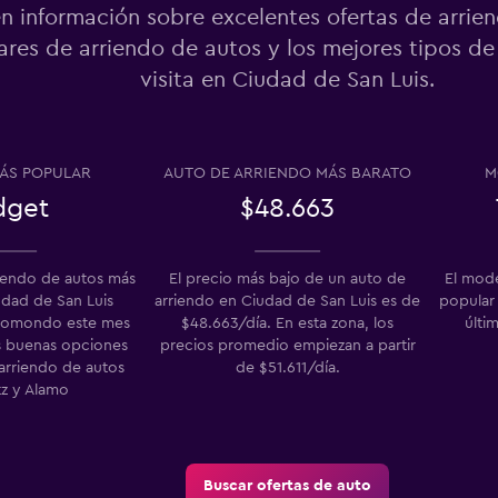
n información sobre excelentes ofertas de arrie
res de arriendo de autos y los mejores tipos de
visita en Ciudad de San Luis.
Ver precios
o
ÁS POPULAR
AUTO DE ARRIENDO MÁS BARATO
M
dget
$48.663
-Car
Ver precios
o
riendo de autos más
El precio más bajo de un auto de
El mod
udad de San Luis
arriendo en Ciudad de San Luis es de
popular 
momondo este mes
$48.663/día. En esta zona, los
últim
s buenas opciones
precios promedio empiezan a partir
arriendo de autos
de $51.611/día.
tz y Alamo
Buscar ofertas de auto