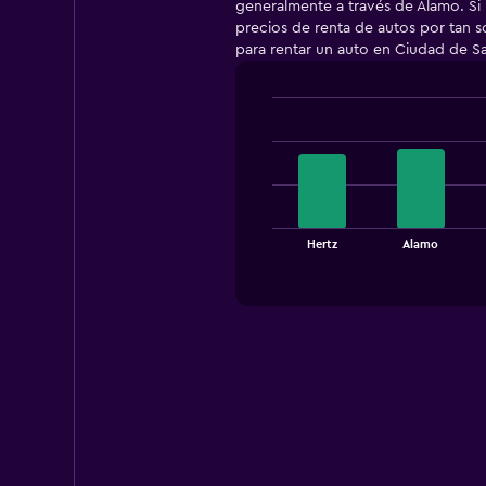
generalmente a través de Alamo. Si
precios de renta de autos por tan s
para rentar un auto en Ciudad de Sa
Bar
Chart
graphic.
chart
with
4
bars.
The
Hertz
Alamo
chart
End
of
has
interactive
1
chart
X
axis
displaying
categories.
Range:
4
categories.
The
chart