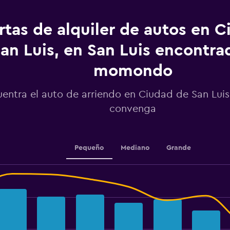
axis
displaying
values.
rtas de alquiler de autos en 
Range:
0
an Luis, en San Luis encontra
to
2.4.
momondo
entra el auto de arriendo en Ciudad de San Lui
convenga
Pequeño
Mediano
Grande