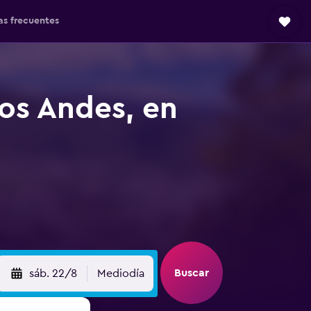
as frecuentes
los Andes, en
Buscar
sáb. 22/8
Mediodía