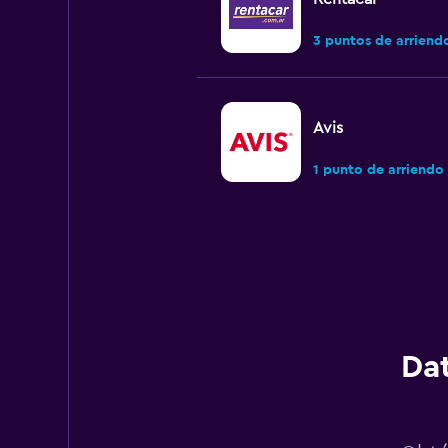
3 puntos de arriend
Avis
1 punto de arriendo
Hertz
Muy bueno
8,0
1 opinión
3 puntos de arriend
Dat
UMove