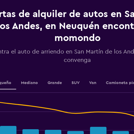
has
1
rtas de alquiler de autos en S
Y
axis
displaying
los Andes, en Neuquén encont
values.
Range:
momondo
0
to
tra el auto de arriendo en San Martín de los An
45000.
convenga
queño
Mediano
Grande
SUV
Van
Camioneta pi