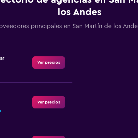
los Andes
oveedores principales en San Martín de los And
ar
Ver precios
Ver precios
o