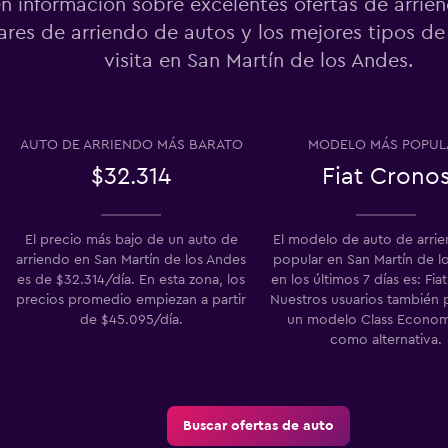
n información sobre excelentes ofertas de arrie
o
res de arriendo de autos y los mejores tipos de
visita en San Martín de los Andes.
Ver precios
AUTO DE ARRIENDO MÁS BARATO
MODELO MÁS POPUL
$32.314
Fiat Crono
El precio más bajo de un auto de
El modelo de auto de arri
Ver precios
arriendo en San Martín de los Andes
popular en San Martín de l
o
es de $32.314/día. En esta zona, los
en los últimos 7 días es: Fia
precios promedio empiezan a partir
Nuestros usuarios también 
de $45.095/día.
un modelo Class Econo
como alternativa.
Buscar ofertas de auto