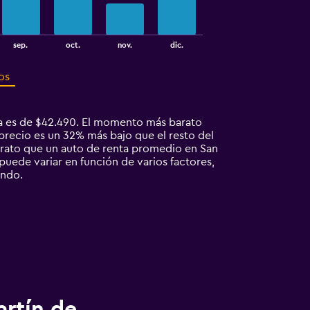
sep.
oct.
nov.
dic.
os
na es de $42.490. El momento más barato
precio es un 32% más bajo que el resto del
arato que un auto de renta promedio en San
puede variar en función de varios factores,
endo.
artín de