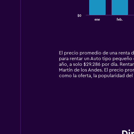
The
chart
has
$0
1
End
ene
feb.
of
X
interactive
axis
chart
displaying
categories.
Range:
14
El precio promedio de una renta 
categories.
para rentar un Auto tipo pequeño 
The
año, a solo $29.286 por día. Ren
chart
Martín de los Andes. El precio pro
has
como la oferta, la popularidad del 
1
Y
axis
displaying
values.
Range:
0
to
120000.
Di