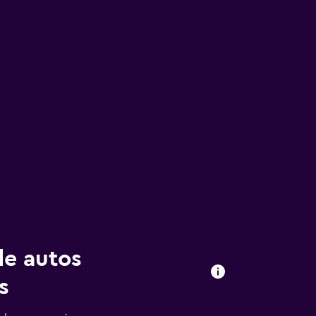
de autos
s