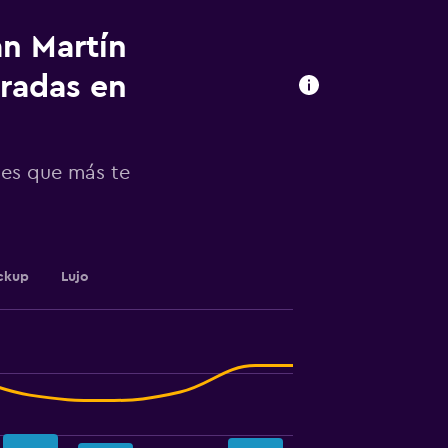
an Martín
radas en
des que más te
ckup
Lujo