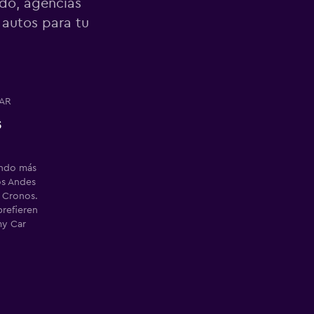
ndo, agencias
 autos para tu
AR
s
endo más
os Andes
t Cronos.
prefieren
my Car