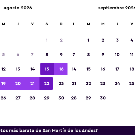
agosto 2026
septiembre 202
arriendo en más de 70.000 ubicaciones con momondo.
M
J
V
S
D
L
M
M
J
V
1
2
1
2
3
4
ormación y tendencias de los 
5
6
7
8
9
7
8
9
10
11
renta en San Martín de los A
12
13
14
15
16
14
15
16
17
18
mación útil para ayudarte a reservar el auto de r
19
20
21
22
23
21
22
23
24
25
en San Martín de los Andes.
26
27
28
29
30
28
29
30
resas
utos más barata de San Martín de los Andes?