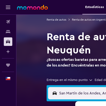
Estadísticas
Renta de autos
Renta de autos en Argent
Vuelos
Alojamientos
Renta de au
Autos
Neuquén
Planifica con IA
¿Buscas ofertas baratas para arre
Trips
de los Andes? Encuéntralas en m
Español
Entrega en el mismo punto
Edad d