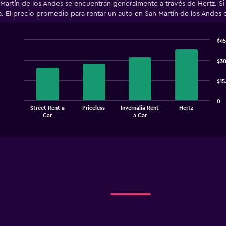
Martín de los Andes se encuentran generalmente a través de Hertz. Si
a. El precio promedio para rentar un auto en San Martín de los Andes 
$45
Bar
Chart
graphic.
chart
$30
with
4
$15
bars.
The
0
Street Rent a
Priceless
Invernalia Rent
Hertz
chart
End
Car
a Car
of
has
interactive
1
chart
X
axis
displaying
categories.
Range:
4
categories.
The
chart