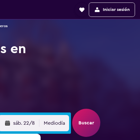
Iniciar sesión
jeros
s en
Buscar
sáb. 22/8
Mediodía