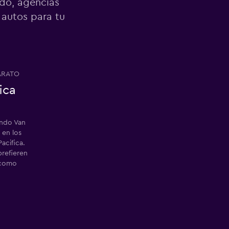
ndo, agencias
 autos para tu
ARATO
ica
endo Van
 en los
Pacifica.
prefieren
 como