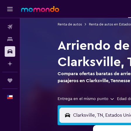
Renta de autos
Renta de autos en Estado
Vuelos
Alojamientos
Arriendo de
Autos
Clarksville,
Planifica con IA
Compara ofertas baratas de arrie
Trips
pasajeros en Clarksville, Tennesse
Español
Entrega en el mismo punto
Edad d