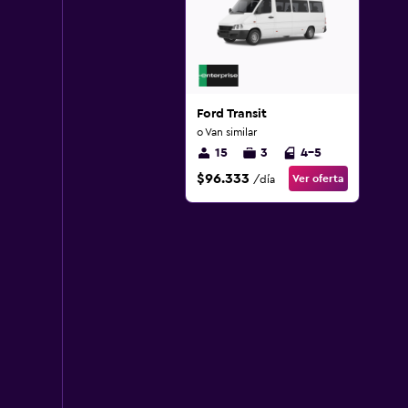
Ford Transit
o Van similar
15
3
4-5
$96.333
Ver oferta
/día