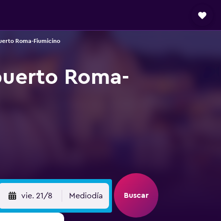
uerto Roma-Fiumicino
puerto Roma-
Buscar
vie. 21/8
Mediodía