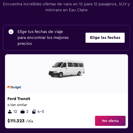
Encuentra increíbles ofertas de vans en 12 para 12 pasajeros, SUV y
minivans en Eau Claire
Elige tus fechas de viaje
para encontrar los mejores
Elige las fechas
precios
Ford Transit
o Van similar
12
2
4-5
$111.323
Ver oferta
/día