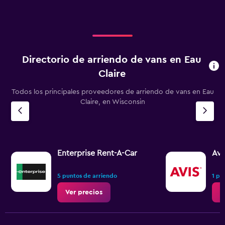
Directorio de arriendo de vans en Eau
Claire
Todos los principales proveedores de arriendo de vans en Eau
Claire, en Wisconsin
Enterprise Rent-A-Car
Avi
5 puntos de arriendo
1 pu
Ver precios
V