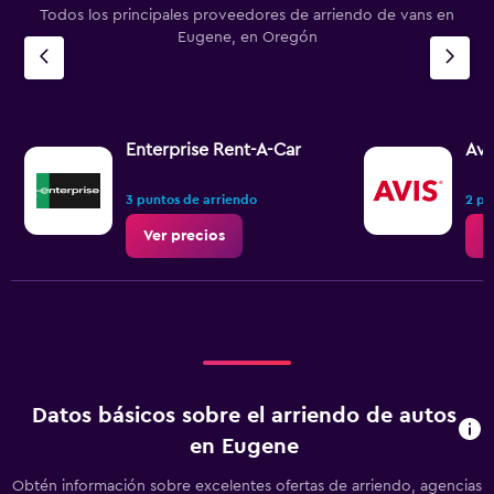
Todos los principales proveedores de arriendo de vans en
Eugene, en Oregón
Enterprise Rent-A-Car
Avi
3 puntos de arriendo
2 pu
Ver precios
V
Datos básicos sobre el arriendo de autos
en Eugene
Obtén información sobre excelentes ofertas de arriendo, agencias