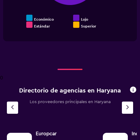
Económico
Lujo
Estándar
Superior
End
of
interactive
chart
0
Directorio de agencias en Haryana
Los proveedores principales en Haryana
Europcar
Ind