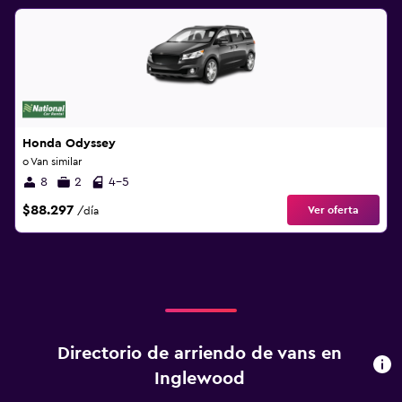
Honda Odyssey
o Van similar
8
2
4-5
$88.297
Ver oferta
/día
Directorio de arriendo de vans en
Inglewood