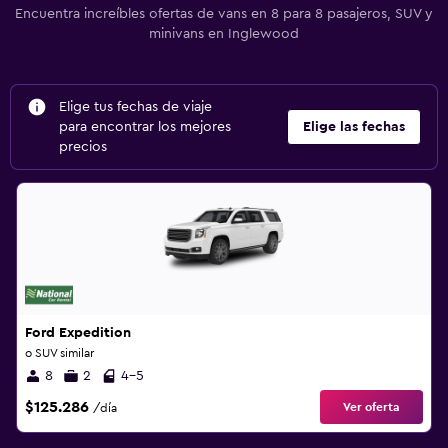
Encuentra increíbles ofertas de vans en 8 para 8 pasajeros, SUV y
minivans en Inglewood
Elige tus fechas de viaje
para encontrar los mejores
Elige las fechas
precios
Ford Expedition
o SUV similar
8
2
4-5
$125.286
Ver oferta
/día