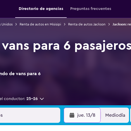
Directorio de agencias
Preguntas frecuentes
s Unidos
Renta de autos en Misisipi
Renta de autos Jackson
Jackson: r
 vans para 6 pasajeros
ndo de vans para 6
el conductor:
25-26
jue. 13/8
Mediodía