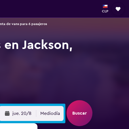
CLP
enta de vans para 6 pasajeros
 en Jackson,
Buscar
jue. 20/8
Mediodía