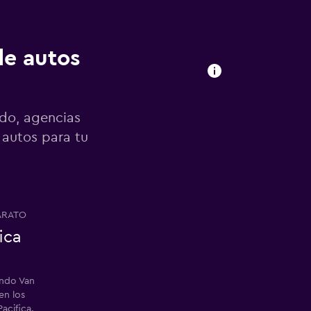
de autos
ndo, agencias
 autos para tu
ARATO
ica
endo Van
en los
Pacifica.