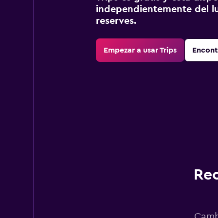
independientemente del lu
reserves.
Empezar a usar Trips
Encont
Rec
Cambi