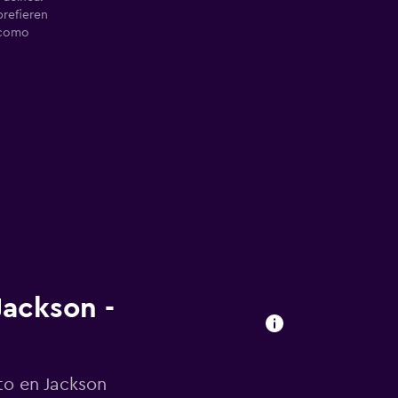
prefieren
 como
Jackson -
to en Jackson