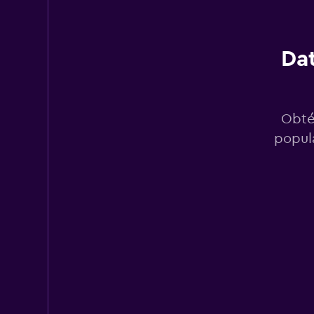
3 puntos de arriend
Dat
Hertz
4 puntos de arriend
Obté
popula
Thrifty
1 punto de arriendo
Alamo
1 punto de arriendo