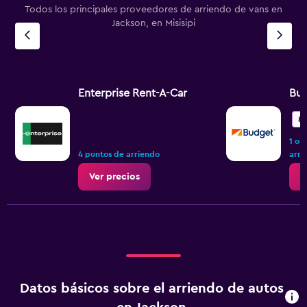
Todos los principales proveedores de arriendo de vans en
Jackson, en Misisipi
Enterprise Rent-A-Car
Bu
8,
1 op
4 puntos de arriendo
arri
Ver precios
V
Datos básicos sobre el arriendo de autos