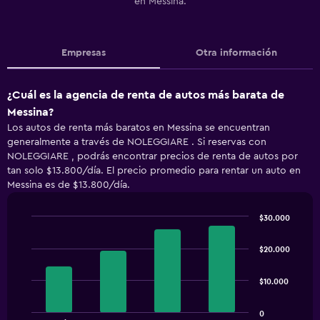
en Messina.
Empresas
Otra información
¿Cuál es la agencia de renta de autos más barata de
Messina?
Los autos de renta más baratos en Messina se encuentran
generalmente a través de NOLEGGIARE . Si reservas con
NOLEGGIARE , podrás encontrar precios de renta de autos por
tan solo $13.800/día. El precio promedio para rentar un auto en
Messina es de $13.800/día.
$30.000
Bar
Chart
graphic.
chart
$20.000
with
4
bars.
$10.000
The
0
chart
End