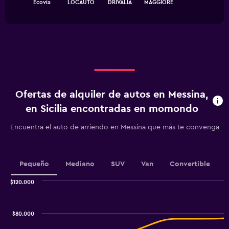
Ecovia
LOCAUTO
DRIVALIA
MAGGIORE
of
has
interactive
1
chart
X
axis
displaying
categories.
Range:
4
categories.
Ofertas de alquiler de autos en Messina,
The
chart
en Sicilia encontradas en momondo
has
1
Encuentra el auto de arriendo en Messina que más te convenga
Y
axis
displaying
values.
Pequeño
Mediano
SUV
Van
Convertible
Range:
0
$120.000
Combination
to
Chart
graphic.
chart
30000.
with
$80.000
2
data