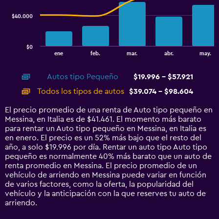
series.
$40.000
The
chart
has
$0
1
End
ene
feb.
mar.
abr.
may.
of
X
interactive
axis
chart
Autos tipo Pequeño
$19.996 - $57.921
displaying
categories.
Todos los tipos de autos
$39.074 - $98.604
Range:
14
El precio promedio de una renta de Auto tipo pequeño en
categories.
Messina, en Italia es de $41.461. El momento más barato
The
para rentar un Auto tipo pequeño en Messina, en Italia es
chart
en enero. El precio es un 52% más bajo que el resto del
has
año, a solo $19.996 por día. Rentar un auto tipo Auto tipo
1
pequeño es normalmente 40% más barato que un auto de
Y
renta promedio en Messina. El precio promedio de un
axis
vehículo de arriendo en Messina puede variar en función
displaying
de varios factores, como la oferta, la popularidad del
values.
vehículo y la anticipación con la que reserves tu auto de
Range:
arriendo.
0
to