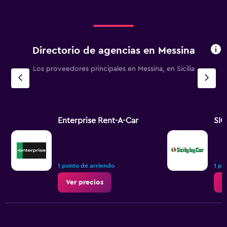
120000.
Directorio de agencias en Messina
Los proveedores principales en Messina, en Sicilia
Enterprise Rent-A-Car
SIC
1 punto de arriendo
1 pu
Ver precios
V