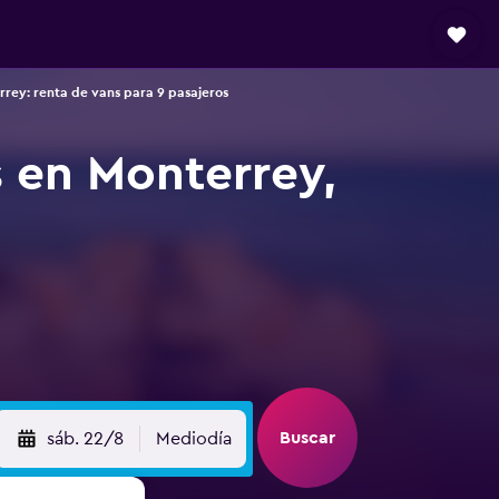
rey: renta de vans para 9 pasajeros
s en Monterrey,
Buscar
sáb. 22/8
Mediodía