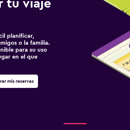
 tu viaje
l planificar,
migos o la familia.
onible para su uso
gar en el que
rar mis reservas