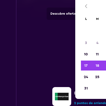
Descubre ofertas de agencias de 
L
M
3
4
10
11
Todos 
17
18
24
25
31
Enterprise Rent-A
2 puntos de arriend