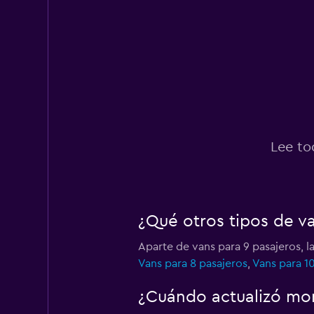
Easirent
1 punto de arriendo
Hertz
1 punto de arriendo
Lee to
North Car Rental
¿Qué otros tipos de v
1 punto de arriendo
Aparte de vans para 9 pasajeros, 
Vans para 8 pasajeros
,
Vans para 1
Alamo
¿Cuándo actualizó mom
1 punto de arriendo