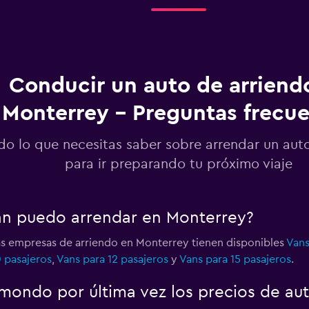
Ver precios
Conducir un auto de arriend
Monterrey - Preguntas frecu
Ver precios
do lo que necesitas saber sobre arrendar un aut
para ir preparando tu próximo viaje
Ver precios
an puedo arrendar en Monterrey?
las empresas de arriendo en Monterrey tienen disponibles
Vans
0 pasajeros
,
Vans para 12 pasajeros
y
Vans para 15 pasajeros
.
Ver precios
ondo por última vez los precios de au