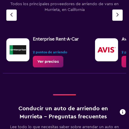
Todos los principales proveedores de arriendo de vans en
Murrieta, en California
Enterprise Rent-A-Car
Avi
2 puntos de arriendo
2 pu
Ver precios
V
Conducir un auto de arriendo en
Murrieta - Preguntas frecuentes
Lee todo lo que necesitas saber sobre arrendar un auto en