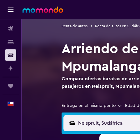
Renta de autos
Renta de autos en Sudáfri
Vuelos
Alojamientos
Arriendo de 
Autos
Mpumalang
Planifica con IA
Compara ofertas baratas de arrie
Trips
pasajeros en Nelspruit, Mpumala
Español
Entrega en el mismo punto
Edad d