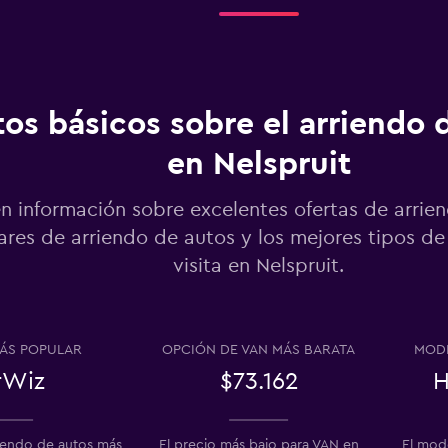
Ver precios
os básicos sobre el arriendo 
en Nelspruit
Ver precios
o
n información sobre excelentes ofertas de arrie
res de arriendo de autos y los mejores tipos de
visita en Nelspruit.
Ver precios
o
ÁS POPULAR
OPCIÓN DE VAN MÁS BARATA
MODE
rWiz
$73.162
H
Ver precios
riendo de autos más
El precio más bajo para VAN en
El mod