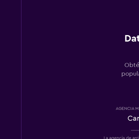
Thrifty
1 punto de arriendo
Dat
Sunnycars
2 puntos de arriend
Obté
popula
Firefly
2 puntos de arriend
AGENCIA M
Ca
Sixt
1 punto de arriendo
La agencia de ar