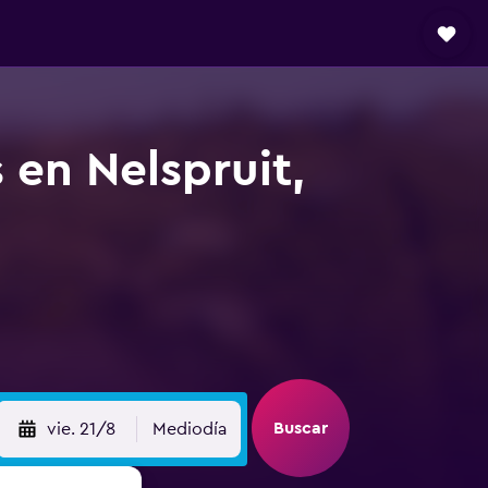
 en Nelspruit,
Buscar
vie. 21/8
Mediodía