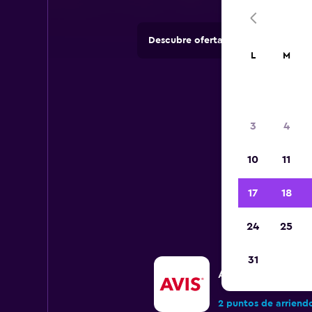
Descubre ofertas de agencias de 
L
M
3
4
10
11
Todos 
17
18
24
25
31
Avis
2 puntos de arriend