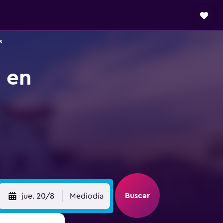
s
 en
Buscar
jue. 20/8
Mediodía