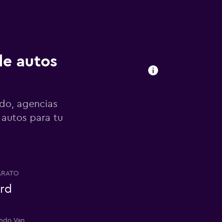
de autos
ndo, agencias
 autos para tu
ARATO
rd
endo Van