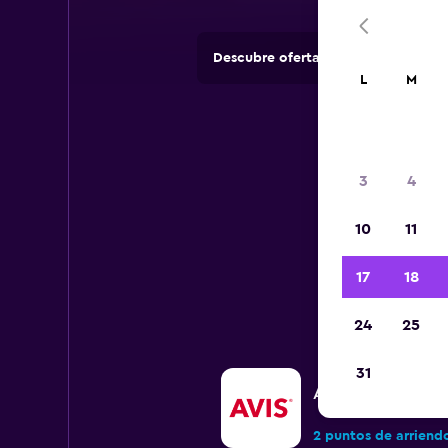
Descubre ofertas de agencias de 
L
M
3
4
10
11
17
18
24
25
31
Avis
2 puntos de arriend