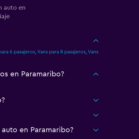
n auto en
iaje
para 6 pasajeros
,
Vans para 8 pasajeros
,
Vans
tos en Paramaribo?
o?
n auto en Paramaribo?