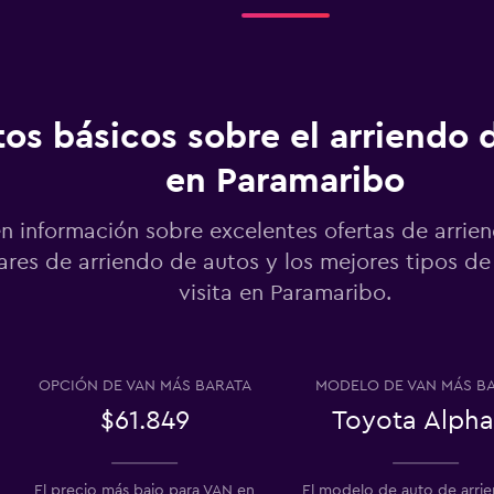
Ver precios
o
os básicos sobre el arriendo 
en Paramaribo
Ver precios
o
n información sobre excelentes ofertas de arrie
res de arriendo de autos y los mejores tipos de
visita en Paramaribo.
Ver precios
OPCIÓN DE VAN MÁS BARATA
MODELO DE VAN MÁS B
$61.849
Toyota Alpha
Ver precios
El precio más bajo para VAN en
El modelo de auto de arri