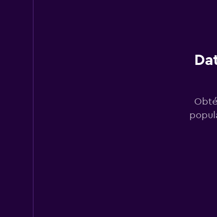
Budget
2 puntos de arriend
Dat
Final Rentals
5 puntos de arriend
Obté
popula
Hertz
1 punto de arriendo
Shouqi
1 punto de arriendo