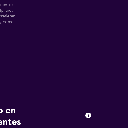
 en los
Alphard.
prefieren
ey como
o en
entes