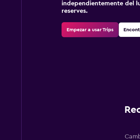
independientemente del lu
reserves.
Empezar a usar Trips
Encont
Rec
Cambi