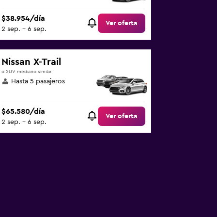
$38.954/día
Ver oferta
2 sep. - 6 sep.
Nissan X-Trail
o SUV mediano similar
Hasta 5 pasajeros
$65.580/día
Ver oferta
2 sep. - 6 sep.