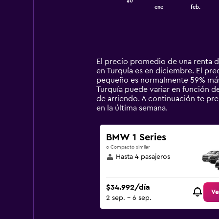
$0
1
End
ene
feb.
of
X
interactive
axis
chart
displaying
categories.
Range:
14
El precio promedio de una renta 
categories.
en Turquía es en diciembre. El pre
The
pequeño es normalmente 59% más b
chart
Turquía puede variar en función de 
has
de arriendo. A continuación te p
1
en la última semana.
Y
axis
displaying
BMW 1 Series
values.
o Compacto similar
Range:
Hasta 4 pasajeros
0
to
120000.
$34.992/día
Ve
2 sep. - 6 sep.