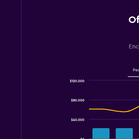
Of
Enc
Pe
$120.000
Combination
Chart
graphic.
chart
with
$80.000
2
data
series.
$40.000
The
chart
has