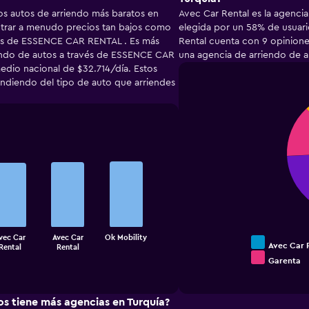
s autos de arriendo más baratos en
Avec Car Rental es la agenci
ntrar a menudo precios tan bajos como
elegida por un 58% de usuar
vés de ESSENCE CAR RENTAL . Es más
Rental cuenta con 9 opinione
iendo de autos a través de ESSENCE CAR
una agencia de arriendo de a
dio nacional de $32.714/día. Estos
ndiendo del tipo de auto que arriendes
Pie
Chart
graphic.
chart
with
4
slices.
vec Car
Avec Car
Ok Mobility
Avec Car 
Rental
Rental
Garenta
End
of
interactive
chart
s tiene más agencias en Turquía?