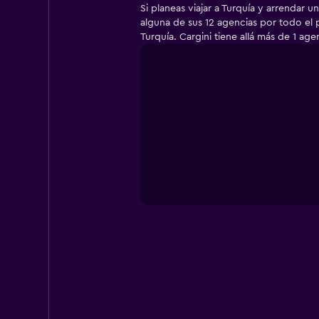
Si planeas viajar a Turquía y arrendar
categories.
alguna de sus 12 agencias por todo el p
Range:
Turquía. Cargini tiene allá más de 1 ag
5
categories.
The
chart
has
1
Y
axis
displaying
values.
Range:
0
to
36000.