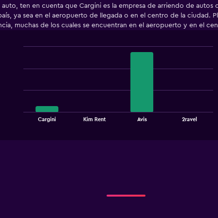
 un auto, ten en cuenta que Cargini es la empresa de arriendo de auto
aís, ya sea en el aeropuerto de llegada o en el centro de la ciudad. P
encia, muchas de los cuales se encuentran en el aeropuerto y en el cen
Bar
Chart
graphic.
chart
with
4
bars.
The
chart
End
Cargini
Kim Rent
Avis
2ravel
of
has
interactive
1
chart
X
axis
displaying
categories.
Range:
4
categories.
The
chart