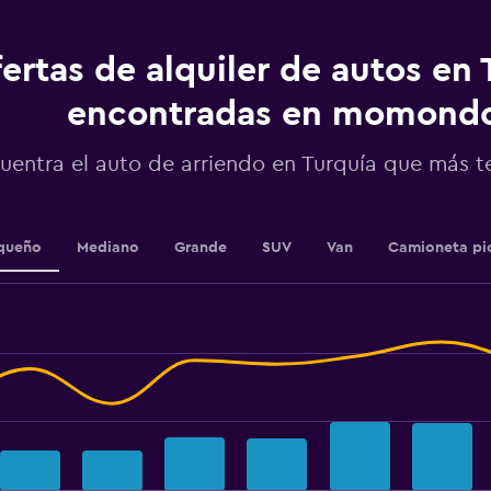
has
1
ertas de alquiler de autos en 
Y
axis
displaying
encontradas en momond
values.
Range:
uentra el auto de arriendo en Turquía que más 
0
to
120.
queño
Mediano
Grande
SUV
Van
Camioneta pi