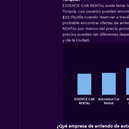
ESSENCE CAR RENTAL suele tener lo
Turquía. Los usuarios pueden enco
$22.176/día cuando reservan a tra
probable encontrar ofertas de arr
RENTAL por menos del precio prome
precios pueden ser diferentes depe
y de la ciudad.
Bar
Chart
graphic.
chart
with
5
bars.
The
ESSENCE CAR
Autounion Car
A
chart
End
RENTAL
Rental
of
has
interactive
1
chart
X
axis
¿Qué empresa de arriendo de auto
displaying