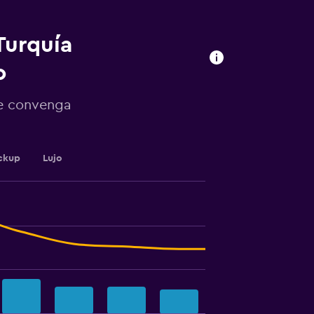
Turquía
o
te convenga
ckup
Lujo