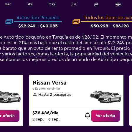
mar.
abr.
may.
jun.
jul.
ago.
Autos tipo Pequeño
Todos los tipos de aut
$22.249 - $40.085
$50.298 - $86.128
de Auto tipo pequeño en Turquía es de $28.102. El momento m
cio es un 21% más bajo que el resto del año, a solo $22.249 po
arato que un auto de renta promedio en Turquía. El precio 
varios factores, como la oferta, la popularidad del vehículo y
resentamos los mejores precios de arriendo de Auto tipo pe
Nissan Versa
o Económico similar
Hasta 2 pasajeros
$38.486/día
r oferta
Ver oferta
2 sep. - 6 sep.