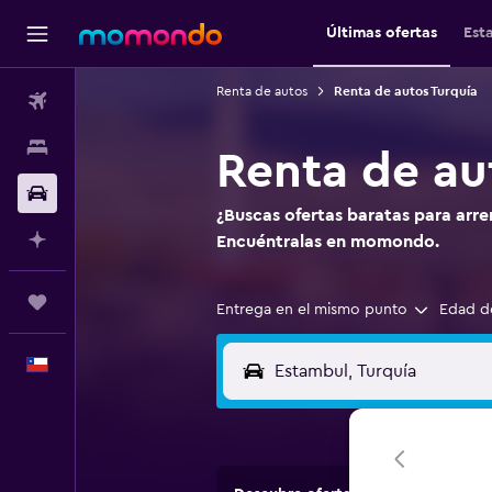
Últimas ofertas
Est
Renta de autos
Renta de autos Turquía
Vuelos
Alojamientos
Renta de au
Autos
¿Buscas ofertas baratas para arre
Planifica con IA
Encuéntralas en momondo.
Trips
Entrega en el mismo punto
Edad d
Español