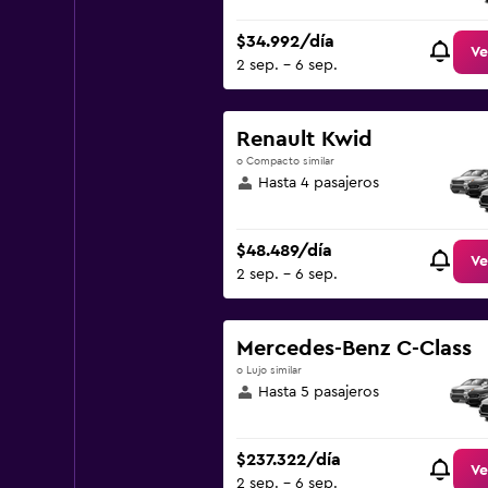
$34.992/día
Ve
2 sep. - 6 sep.
Renault Kwid
o Compacto similar
Hasta 4 pasajeros
$48.489/día
Ve
2 sep. - 6 sep.
Mercedes-Benz C-Class
o Lujo similar
Hasta 5 pasajeros
$237.322/día
Ve
2 sep. - 6 sep.