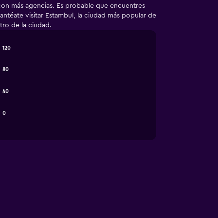
s con más agencias. Es probable que encuentres
lantéate visitar Estambul, la ciudad más popular de
tro de la ciudad.
120
80
40
0