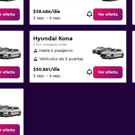
$38.486/día
r oferta
Ver oferta
2 sep. - 6 sep.
Hyundai Kona
o SUV compacto similar
Hasta 4 pasajeros
Vehículos de 5 puertas
$50.861/día
r oferta
Ver oferta
2 sep. - 6 sep.
r oferta