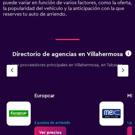
displaying
puede variar en función de varios factores, como la oferta,
values.
la popularidad del vehículo y la anticipación con la que
Range:
reserves tu auto de arriendo.
0
to
60000.
Directorio de agencias en Villahermosa
Los proveedores principales en Villahermosa, en Tabasco
Europcar
ME
2 puntos de arriendo
1 pu
Ver precios
V