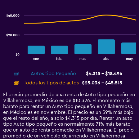
Combination
Chart
graphic.
chart
with
$40.000
2
data
series.
$20.000
The
chart
has
$0
1
End
ene
feb.
mar.
abr.
may.
of
X
interactive
axis
chart
Autos tipo Pequeño
$4.315 - $18.496
displaying
categories.
Todos los tipos de autos
$25.036 - $45.515
Range:
14
El precio promedio de una renta de Auto tipo pequeño en
categories.
Villahermosa, en México es de $10.326. El momento más
The
barato para rentar un Auto tipo pequeño en Villahermosa,
chart
en México es en noviembre. El precio es un 59% más bajo
has
que el resto del año, a solo $4.315 por día. Rentar un auto
1
tipo Auto tipo pequeño es normalmente 71% más barato
Y
que un auto de renta promedio en Villahermosa. El precio
axis
promedio de un vehículo de arriendo en Villahermosa