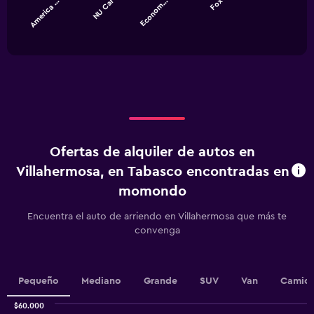
NU Car
America …
Econom…
Fox
The
chart
End
of
has
interactive
1
chart
X
axis
displaying
categories.
Range:
4
categories.
Ofertas de alquiler de autos en
The
chart
Villahermosa, en Tabasco encontradas en
has
momondo
1
Y
Encuentra el auto de arriendo en Villahermosa que más te
axis
convenga
displaying
values.
Range:
0
Pequeño
Mediano
Grande
SUV
Van
Camion
to
7500.
$60.000