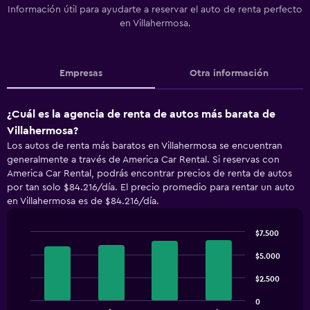
Información útil para ayudarte a reservar el auto de renta perfecto
en Villahermosa.
Empresas
Otra información
¿Cuál es la agencia de renta de autos más barata de
Villahermosa?
Los autos de renta más baratos en Villahermosa se encuentran
generalmente a través de America Car Rental. Si reservas con
America Car Rental, podrás encontrar precios de renta de autos
por tan solo $84.216/día. El precio promedio para rentar un auto
en Villahermosa es de $84.216/día.
$7.500
Bar
Chart
graphic.
chart
$5.000
with
4
$2.500
bars.
0