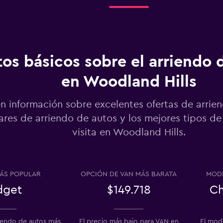
Ver precios
os básicos sobre el arriendo 
en Woodland Hills
Ver precios
n información sobre excelentes ofertas de arrie
res de arriendo de autos y los mejores tipos de
visita en Woodland Hills.
Ver precios
o
ÁS POPULAR
OPCIÓN DE VAN MÁS BARATA
MODE
dget
$149.718
Ch
Ver precios
riendo de autos más
El precio más bajo para VAN en
El mod