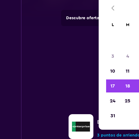
Descubre ofertas de agencias de 
L
M
3
4
10
11
Todos 
17
18
24
25
31
Enterprise Rent-A
3 puntos de arriend