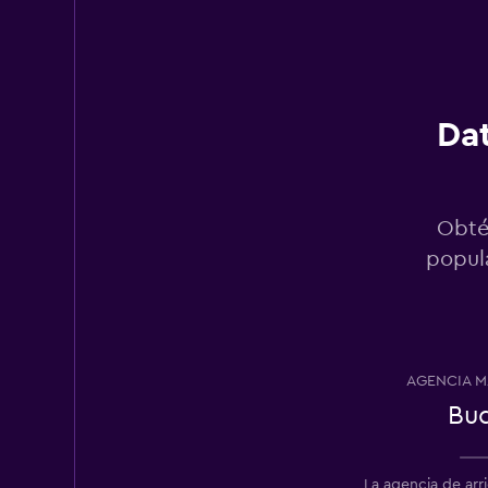
Budget
1 punto de arriendo
Dat
Dollar
1 punto de arriendo
Obté
popula
Hertz
2 puntos de arriend
AGENCIA M
Bu
Thrifty
1 punto de arriendo
La agencia de ar