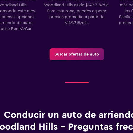
Woodland Hills
Woodland Hills es de $149.718/día.
más po
momondo este mes
Para esta zona, puedes esperar
los 
s buenas opciones
precios promedio a partir de
Pacific
arriendo de autos
$149.718/día.
prefie
rprise Rent-A-Car
Buscar ofertas de auto
Conducir un auto de arriend
odland Hills - Preguntas fre