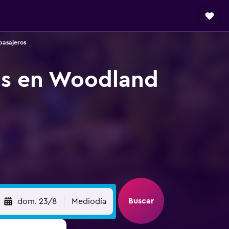
pasajeros
ros en Woodland
Buscar
dom. 23/8
Mediodía