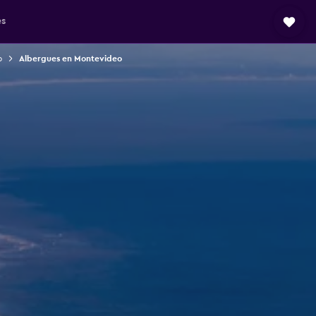
es
o
Albergues en Montevideo