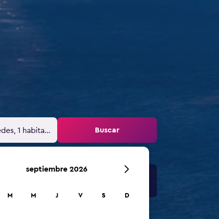
y
Buscar
des, 1 habitación
septiembre 2026
M
M
J
V
S
D