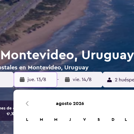
 Montevideo, Urugua
ostales en Montevideo, Uruguay
jue. 13/8
-
vie. 14/8
2 huéspe
agosto 2026
s de opciones de hoteles y alojamientos.
L
M
M
J
V
S
D
L