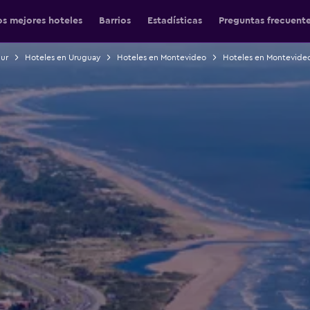
os mejores hoteles
Barrios
Estadísticas
Preguntas frecuent
Sur
Hoteles en Uruguay
Hoteles en Montevideo
Hoteles en Montevide