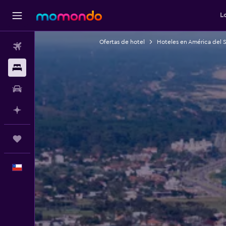
L
Ofertas de hotel
Hoteles en América del 
Vuelos
Alojamientos
Autos
Planifica con IA
Trips
Español