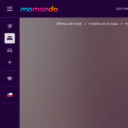
Los me
Ofertas de hotel
Hoteles en Europa
H
Vuelos
Alojamientos
Autos
Planifica con IA
Trips
Español