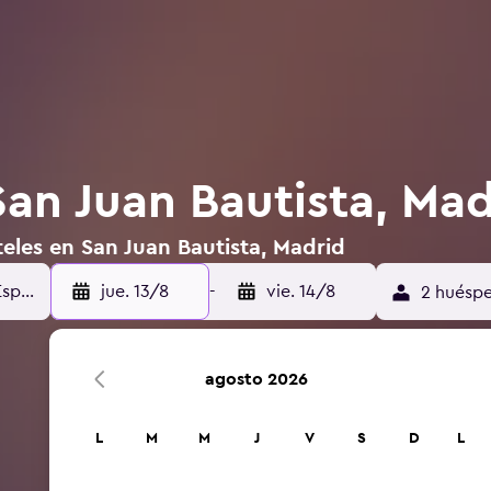
San Juan Bautista, Mad
eles en San Juan Bautista, Madrid
jue. 13/8
-
vie. 14/8
2 huéspe
agosto 2026
L
M
M
J
V
S
D
L