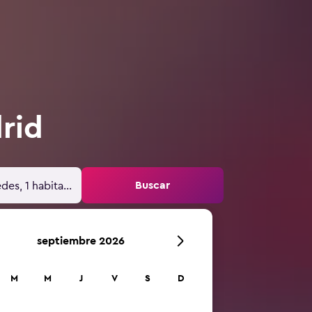
rid
Buscar
des, 1 habitación
septiembre 2026
M
M
J
V
S
D