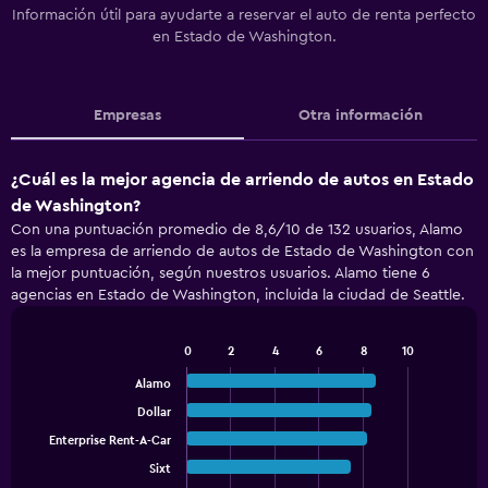
Información útil para ayudarte a reservar el auto de renta perfecto
en Estado de Washington.
Empresas
Otra información
¿Cuál es la mejor agencia de arriendo de autos en Estado
de Washington?
Con una puntuación promedio de 8,6/10 de 132 usuarios, Alamo
es la empresa de arriendo de autos de Estado de Washington con
la mejor puntuación, según nuestros usuarios. Alamo tiene 6
agencias en Estado de Washington, incluida la ciudad de Seattle.
0
2
4
6
8
10
Bar
Chart
graphic.
chart
Alamo
with
Dollar
5
bars.
Enterprise Rent-A-Car
Sixt
The