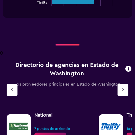
chart
Thrifty
End
of
has
interactive
1
chart
X
axis
displaying
categories.
Range:
5
0
categories.
The
Directorio de agencias en Estado de
chart
has
Washington
1
Y
Los proveedores principales en Estado de Washington
axis
displaying
values.
Range:
0
National
Thri
to
100.
7 puntos de arriendo
14 p