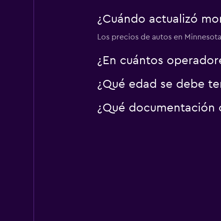
Hertz
¿Cuándo actualizó mom
Los precios de autos en Minnesota 
4 puntos de arriend
¿En cuántos operador
¿Qué edad se debe ten
¿Qué documentación o 