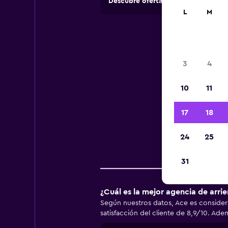
Descubre ofertas de agencias de 
L
M
Inf
3
4
10
11
Infor
17
18
24
25
Emp
31
¿Cuál es la mejor agencia de arri
Según nuestros datos, Ace es consider
satisfacción del cliente de 8,9/10. Ad