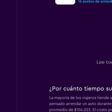
16 puntos de arrien
Enterprise Rent-A
16 puntos de arrien
Budget
Lee to
16 puntos de arrien
¿Por cuánto tiempo su
Thrifty
La mayoría de los viajeros tiende 
3 puntos de arriend
pensado arrendar un auto durante 
promedio de $104.223. El costo pr