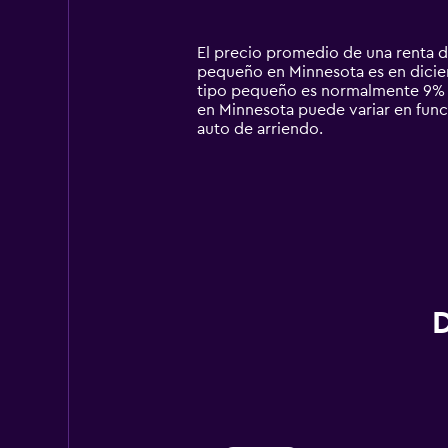
categories.
Range:
14
El precio promedio de una renta d
categories.
pequeño en Minnesota es en diciemb
The
tipo pequeño es normalmente 9% m
chart
en Minnesota puede variar en funci
has
auto de arriendo.
1
Y
axis
displaying
values.
Range:
0
to
150000.
D