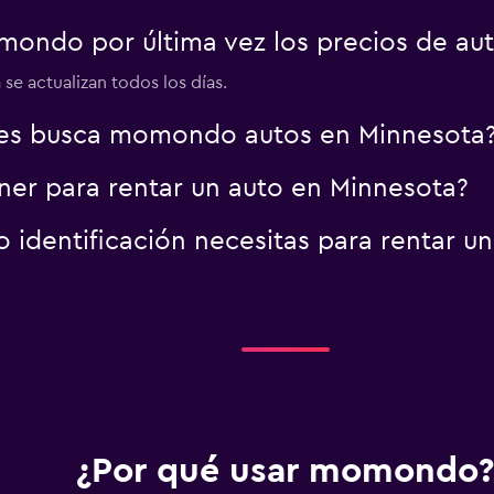
ondo por última vez los precios de au
Ver precios
se actualizan todos los días.
o
es busca momondo autos en Minnesota
er para rentar un auto en Minnesota?
identificación necesitas para rentar u
¿Por qué usar momondo?