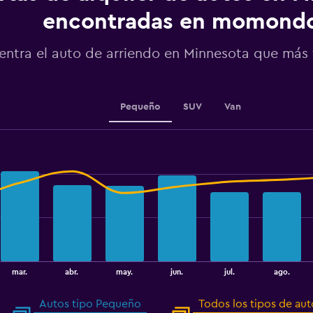
axis
displaying
encontradas en momond
values.
Range:
entra el auto de arriendo en Minnesota que más
0
to
100.
Pequeño
SUV
Van
mar.
abr.
may.
jun.
jul.
ago.
Autos tipo Pequeño
Todos los tipos de aut