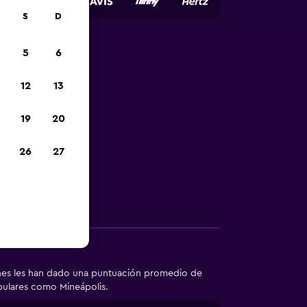
S
D
5
6
autos de
12
13
19
20
enta perfecto
26
27
Otra información
ones les han dado una puntuación promedio de
opulares como Mineápolis.