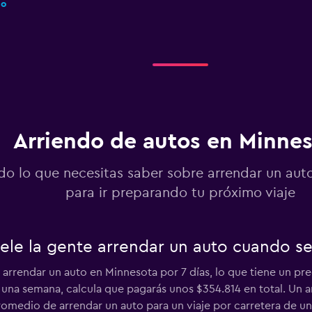
do
-Car
Ver precios
do
Arriendo de autos en Minne
Ver precios
do lo que necesitas saber sobre arrendar un aut
do
para ir preparando tu próximo viaje
ele la gente arrendar un auto cuando s
Ver precios
a arrendar un auto en Minnesota por 7 días, lo que tiene un pre
o
una semana, calcula que pagarás unos $354.814 en total. Un a
omedio de arrendar un auto para un viaje por carretera de un