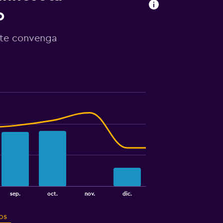
o
 te convenga
sep.
oct.
nov.
dic.
os