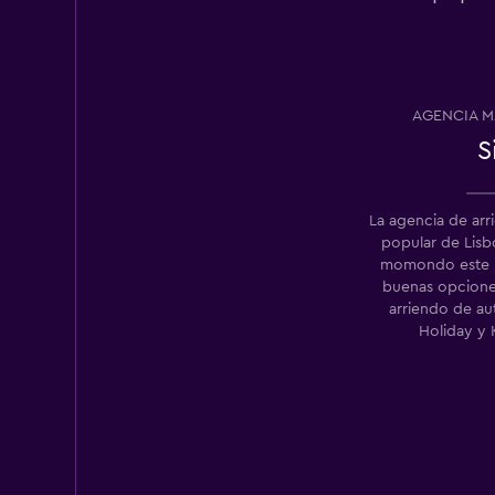
ECHO
1 punto de arriendo
AGENCIA M
S
Orbita
2 puntos de arriend
La agencia de ar
popular de Lis
momondo este m
buenas opcione
arriendo de au
Holiday y