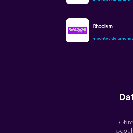
4 puntos de arriend
Rhodium
4 puntos de arriend
National
1 punto de arriendo
Dat
Opcao Rent A Car
1 punto de arriendo
Obté
popula