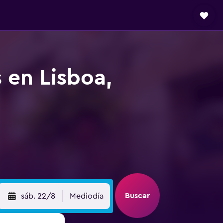
 en Lisboa,
Buscar
sáb. 22/8
Mediodía