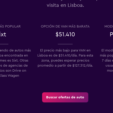
visita en Lisboa.
Ver precios
ÁS POPULAR
OPCIÓN DE VAN MÁS BARATA
MODE
ixt
$51.410
P
Ver precios
o
riendo de autos más
El precio más bajo para VAN en
El mod
boa encontrada en
Lisboa es de $51.410/día. Para esta
más popu
es es Sixt. Otras
zona, puedes esperar precios
7 días
s de agencias de
promedio a partir de $127.312/día.
usua
tos son Drive on
mod
 Klass Wagen
Buscar ofertas de auto