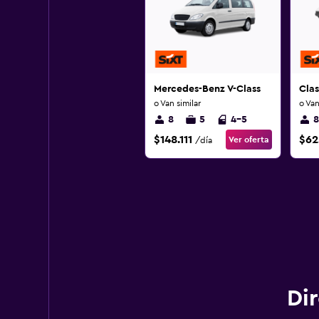
Mercedes-Benz V-Class
Clas
o Van similar
o Van
8
5
4-5
8
$148.111
$62
Ver oferta
/día
Di