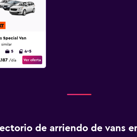
s Special Van
 similar
5
4-5
.187
Ver oferta
/día
rectorio de arriendo de vans e