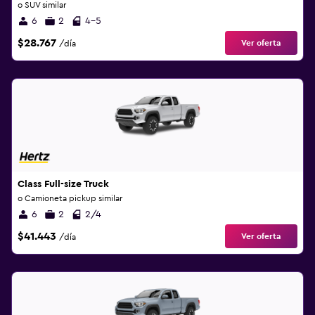
o SUV similar
6
2
4-5
$28.767
Ver oferta
/día
Class Full-size Truck
o Camioneta pickup similar
6
2
2/4
$41.443
Ver oferta
/día