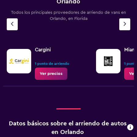
Orlando
Todos los principales proveedores de arriendo de vans en
Orlando, en Florida
Cargini
Miami
1 punto de arriendo
1 punto
Ver precios
Ver
Datos básicos sobre el arriendo de autos
en Orlando