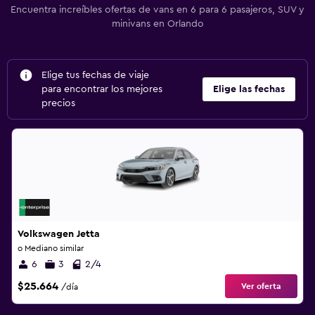
Encuentra increíbles ofertas de vans en 6 para 6 pasajeros, SUV y
minivans en Orlando
Elige tus fechas de viaje
para encontrar los mejores
Elige las fechas
precios
Volkswagen Jetta
o Mediano similar
6
3
2/4
$25.664
Ver oferta
/día