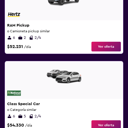
RAM Pickup
o Camioneta pickup similar
6
2
2/4
$52.231
Ver oferta
/día
Class Special Car
o Categoría similar
6
5
2/4
$54.330
Ver oferta
/día