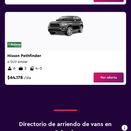
Nissan Pathfinder
o SUV similar
6
3
4-5
$64.178
Ver oferta
/día
Directorio de arriendo de vans en