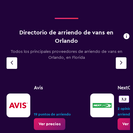
Directorio de arriendo de vans en
Orlando
Todos los principales proveedores de arriendo de vans en
Orlando, en Florida
Avis
NextCa
3,2
2 opinio
19 puntos de arriendo
arriendo
Ver precios
Ver p