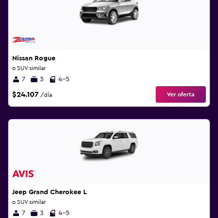
Nissan Rogue
o SUV similar
7
3
4-5
$24.107
Ver oferta
/día
Jeep Grand Cherokee L
o SUV similar
7
3
4-5