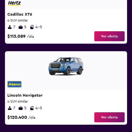
Cadillac XT6
o SUV similar
7
5
4-5
$113.089
Ver oferta
/día
Lincoln Navigator
o SUV similar
7
5
4-5
$120.400
Ver oferta
/día