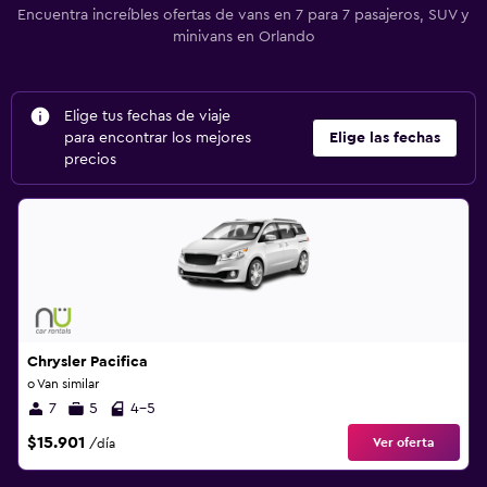
Encuentra increíbles ofertas de vans en 7 para 7 pasajeros, SUV y
minivans en Orlando
Elige tus fechas de viaje
para encontrar los mejores
Elige las fechas
precios
Chrysler Pacifica
o Van similar
7
5
4-5
$15.901
Ver oferta
/día