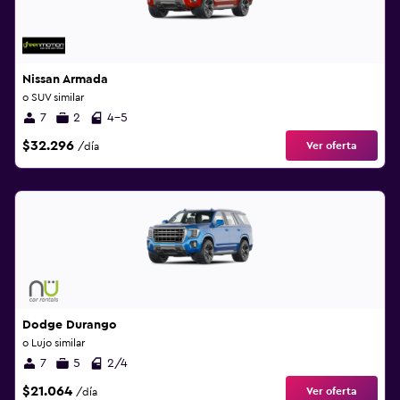
Nissan Armada
o SUV similar
7
2
4-5
$32.296
Ver oferta
/día
Dodge Durango
o Lujo similar
7
5
2/4
$21.064
Ver oferta
/día