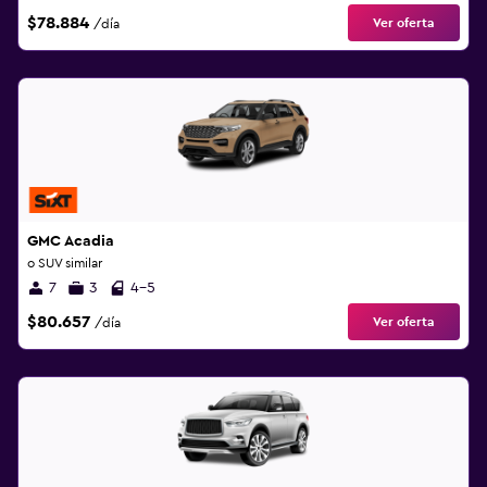
$78.884
Ver oferta
/día
GMC Acadia
o SUV similar
7
3
4-5
$80.657
Ver oferta
/día