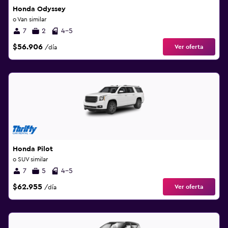
Honda Odyssey
o Van similar
7
2
4-5
$56.906
Ver oferta
/día
Honda Pilot
o SUV similar
7
5
4-5
$62.955
Ver oferta
/día