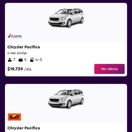
Chrysler Pacifica
o Van similar
7
5
4-5
$19.739
Ver oferta
/día
Chrysler Pacifica