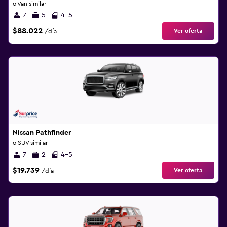
o Van similar
7
5
4-5
$88.022
Ver oferta
/día
Nissan Pathfinder
o SUV similar
7
2
4-5
$19.739
Ver oferta
/día