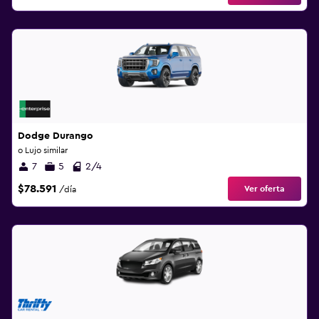
Dodge Durango
o Lujo similar
7
5
2/4
$78.591
Ver oferta
/día