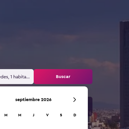
Buscar
des, 1 habitación
septiembre 2026
M
M
J
V
S
D