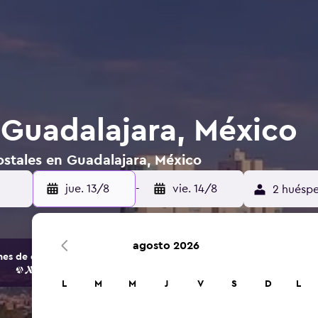
 Guadalajara, México
ostales en Guadalajara, México
jue. 13/8
-
vie. 14/8
2 huéspe
agosto 2026
s de opciones de hoteles y alojamientos.
L
M
M
J
V
S
D
L