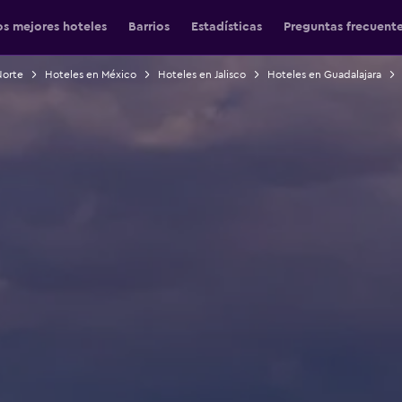
os mejores hoteles
Barrios
Estadísticas
Preguntas frecuent
Norte
Hoteles en México
Hoteles en Jalisco
Hoteles en Guadalajara