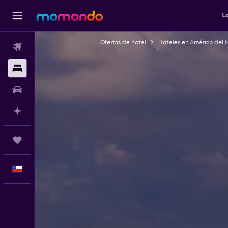
L
Ofertas de hotel
Hoteles en América del 
Vuelos
Alojamientos
Autos
Planifica con IA
Trips
Español