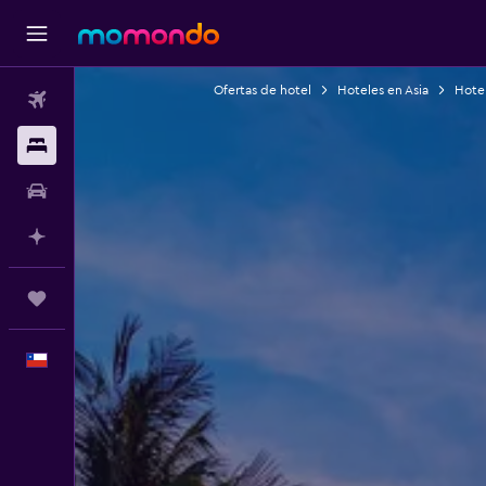
Ofertas de hotel
Hoteles en Asia
Hotel
Vuelos
Alojamientos
Autos
Planifica con IA
Trips
Español