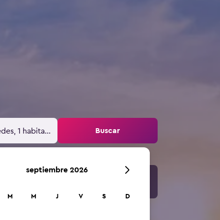
Buscar
des, 1 habitación
septiembre 2026
M
M
J
V
S
D