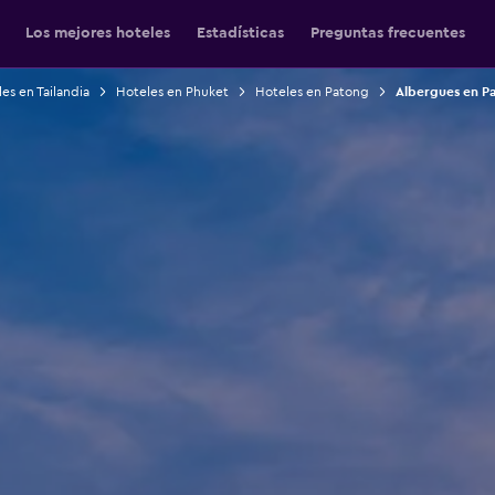
Los mejores hoteles
Estadísticas
Preguntas frecuentes
es en Tailandia
Hoteles en Phuket
Hoteles en Patong
Albergues en P