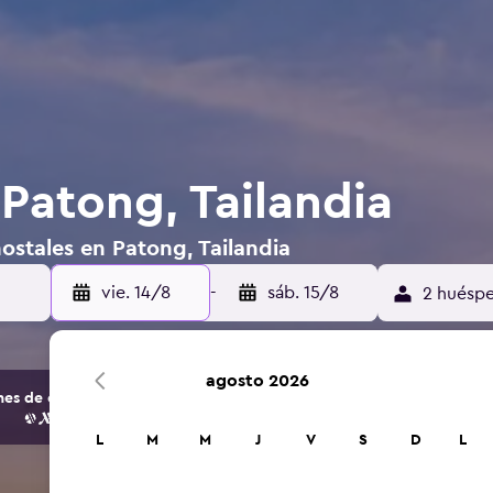
 Patong, Tailandia
ostales en Patong, Tailandia
vie. 14/8
-
sáb. 15/8
2 huéspe
agosto 2026
s de opciones de hoteles y alojamientos.
L
M
M
J
V
S
D
L