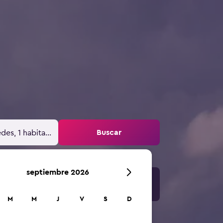
Buscar
des, 1 habitación
septiembre 2026
M
M
J
V
S
D