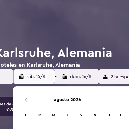
Karlsruhe, Alemania
oteles en Karlsruhe, Alemania
sáb. 15/8
-
dom. 16/8
2 huéspe
agosto 2026
s de opciones de hoteles y alojamientos.
L
M
M
J
V
S
D
L