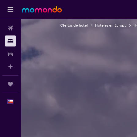
Ofertas de hotel
Hoteles en Europa
H
Vuelos
Alojamientos
Autos
Planifica con IA
Trips
Español