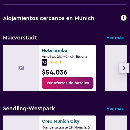
Alojamientos cercanos en Múnich
Maxvorstadt
Ver más
Hotel Amba
Arnulfstr. 20, Múnich, Bavaria
3 estrellas
7,3
$54.036
Ver ofertas de hoteles
Sendling-Westpark
Ver más
Creo Munich City
Kürnbergstrasse 29, Múnich, Bavaria