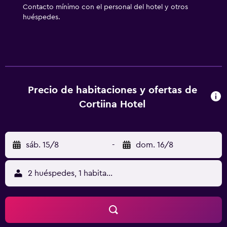
ocio y esparcimiento que se indican más abajo en las
Contacto mínimo con el personal del hotel y otros
instalaciones o cerca del alojamiento (es posible que se
huéspedes.
aplique un recargo).
Precio de habitaciones y ofertas de
Cortiina Hotel
sáb. 15/8
-
dom. 16/8
2 huéspedes, 1 habitación