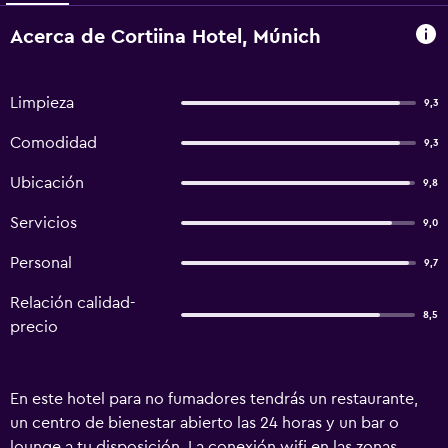
Acerca de Cortiina Hotel, Múnich
Limpieza
9,3
Comodidad
9,3
Ubicación
9,8
Servicios
9,0
Personal
9,7
Relación calidad-
8,5
precio
En este hotel para no fumadores tendrás un restaurante,
un centro de bienestar abierto las 24 horas y un bar o
lounge a tu disposición. La conexión wifi en las zonas