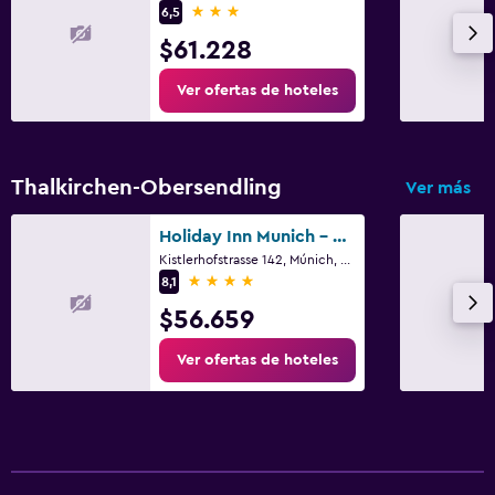
3 estrellas
6,5
$61.228
Ver ofertas de hoteles
Thalkirchen-Obersendling
Ver más
Holiday Inn Munich - South By IHG
Kistlerhofstrasse 142, Múnich, Bavaria
4 estrellas
8,1
$56.659
Ver ofertas de hoteles