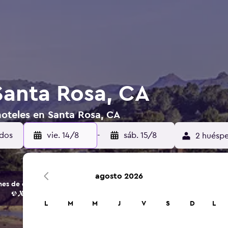
Santa Rosa, CA
hoteles en Santa Rosa, CA
vie. 14/8
-
sáb. 15/8
2 huéspe
agosto 2026
s de opciones de hoteles y alojamientos.
L
M
M
J
V
S
D
L