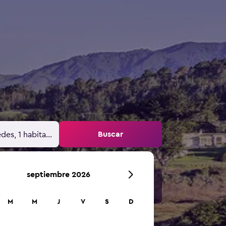
Buscar
des, 1 habitación
septiembre 2026
M
M
J
V
S
D