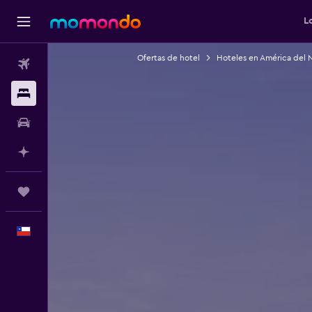
L
Ofertas de hotel
Hoteles en América del 
Vuelos
Alojamientos
Autos
Planifica con IA
Trips
Español