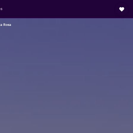
es
ta Rosa