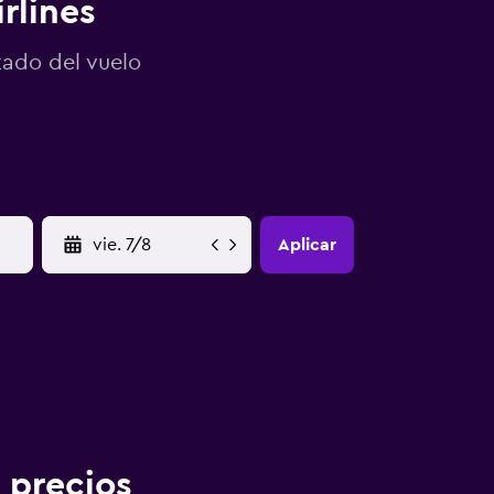
rlines
tado del vuelo
YYYY-MM-DD
Aplicar
 precios