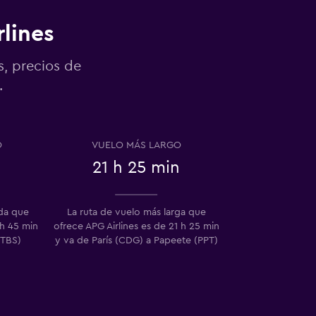
rlines
s, precios de
.
O
VUELO MÁS LARGO
21 h 25 min
ida que
La ruta de vuelo más larga que
 h 45 min
ofrece APG Airlines es de 21 h 25 min
(TBS)
y va de París (CDG) a Papeete (PPT)