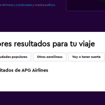
os
términos y condiciones
y nuestra
política
es resultados para tu viaje
udades populares
Otras aerolíneas
Voy a tener suerte
itados de APG Airlines