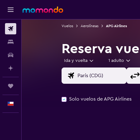
Vuelos
Aerolíneas
APG Airlines
Vuelos
Alojamientos
Reserva vue
Autos
Ida y vuelta
1 adulto
Planifica con IA
Trips
Solo vuelos de APG Airlines
Español