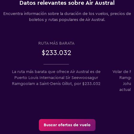
Datos relevantes sobre Air Austral
Encuentra información sobre la duración de los vuelos, precios de
boletos y rutas populares de Air Austral.
RUTA MÁS BARATA
$233.032
La ruta más barata que ofrece Air Austral es de
Volar de P
Puerto Louis Internacional Sir Seewoosagur
Ramgoo
Ramgoolam a Saint-Denis Gillot, por $233.032
Johan
actualm
Buscar ofertas de vuelo